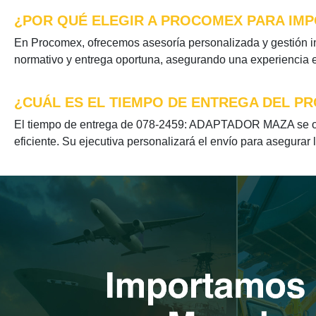
¿POR QUÉ ELEGIR A PROCOMEX PARA IMP
En Procomex, ofrecemos asesoría personalizada y gestión i
normativo y entrega oportuna, asegurando una experiencia ef
¿CUÁL ES EL TIEMPO DE ENTREGA DEL PR
El tiempo de entrega de 078-2459: ADAPTADOR MAZA se opti
eficiente. Su ejecutiva personalizará el envío para asegurar 