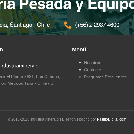
ón
Menú
Nosotros
Contacto
ro El Plomo 5931, Las Condes,
Preguntas Frecuentes
ión Metropolitana - Chile / CP
© 2015-
2026
IndustriaMinera.cl | Diseño y Hosting por
PasilloDigital.com