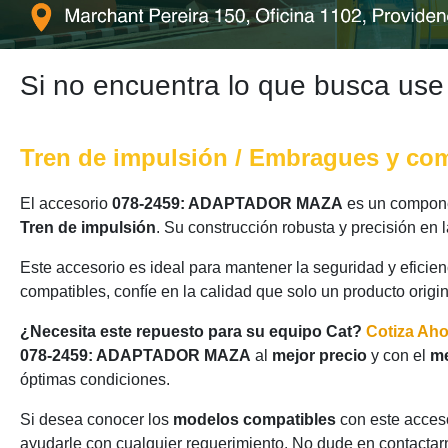
Si no encuentra lo que busca use
Tren de impulsión / Embragues y c
El accesorio
078-2459: ADAPTADOR MAZA
es un componen
Tren de impulsión
. Su construcción robusta y precisión en
Este accesorio es ideal para mantener la seguridad y eficie
compatibles, confíe en la calidad que solo un producto origi
¿Necesita este repuesto para su equipo Cat?
Cotiza Ah
078-2459: ADAPTADOR MAZA
al
mejor precio
y con el
me
óptimas condiciones.
Si desea conocer los
modelos compatibles
con este acceso
ayudarle con cualquier requerimiento. No dude en contactarn