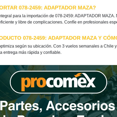
ORTAR 078-2459: ADAPTADOR MAZA?
ntegral para la importación de 078-2459: ADAPTADOR MAZA. Nu
iciente y libre de complicaciones. Confíe en profesionales esp
ODUCTO 078-2459: ADAPTADOR MAZA Y CÓM
miza según su ubicación. Con 3 vuelos semanales a Chile y u
la entrega más rápida y confiable.