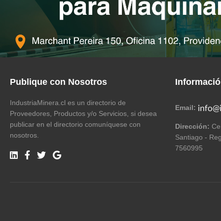
Publique con Nosotros
Informaci
IndustriaMinera.cl es un directorio de
Email:
Proveedores, Productos y/o Servicios, si desea
publicar en el directorio comuníquese con
Dirección:
Cer
nosotros.
Santiago - Reg
7560995