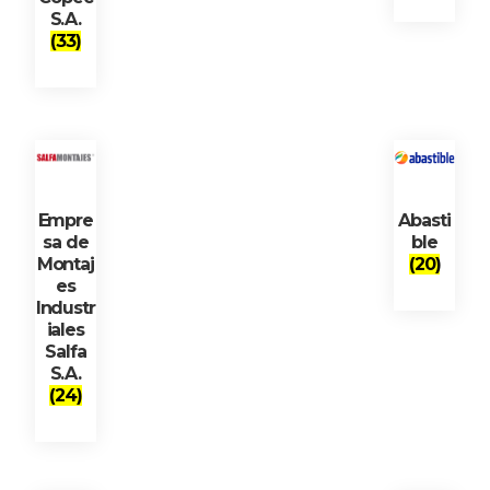
S.A.
(33)
Empre
Abasti
sa de
ble
Montaj
(20)
es
Industr
iales
Salfa
S.A.
(24)