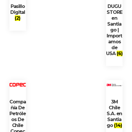
Pasillo
DUGU
Digital
STORE
(2)
en
Santia
go |
Import
amos
de
USA
(6)
Compa
3M
ñía De
Chile
Petróle
S.A. en
os De
Santia
Chile
go
(14)
Copec