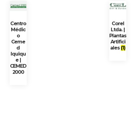
Centro
Corel
Médic
Ltda. |
o
Plantas
Ceme
Artifici
d
ales
(1)
Iquiqu
e |
CEMED
2000