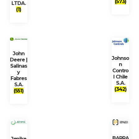
(573)
LTDA.
(1)
John
Johnso
Deere |
n
Salinas
Contro
y
l Chile
Fabres
S.A.
S.A.
(342)
(551)
BARRA
Jenike