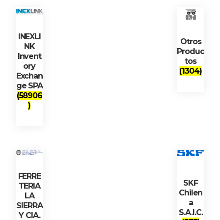
INEXLI
Otros
NK
Produc
Invent
tos
ory
(1304)
Exchan
ge SPA
(58906
)
FERRE
SKF
TERIA
Chilen
LA
a
SIERRA
S.A.I.C.
Y CIA.