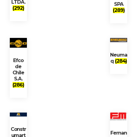
LTDA.
SPA
(292)
(289)
Neuma
Efco
q
(284)
de
Chile
S.A.
(286)
Constr
Fernan
umart