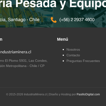
ón
Menú
Nosotros
Contacto
ro El Plomo 5931, Las Condes,
Preguntas Frecuentes
ión Metropolitana - Chile / CP
© 2015-
2026
IndustriaMinera.cl | Diseño y Hosting por
PasilloDigital.com