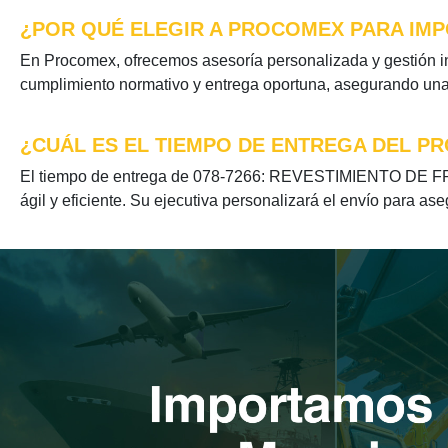
¿POR QUÉ ELEGIR A PROCOMEX PARA IMPO
En Procomex, ofrecemos asesoría personalizada y gestión 
cumplimiento normativo y entrega oportuna, asegurando una e
¿CUÁL ES EL TIEMPO DE ENTREGA DEL PR
El tiempo de entrega de 078-7266: REVESTIMIENTO DE FREN
ágil y eficiente. Su ejecutiva personalizará el envío para as