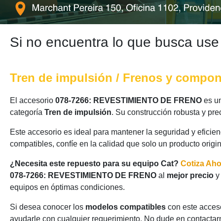
Si no encuentra lo que busca use
Tren de impulsión / Frenos y compo
El accesorio
078-7266: REVESTIMIENTO DE FRENO
es un
categoría
Tren de impulsión
. Su construcción robusta y pr
Este accesorio es ideal para mantener la seguridad y eficie
compatibles, confíe en la calidad que solo un producto origi
¿Necesita este repuesto para su equipo Cat?
Cotiza Ah
078-7266: REVESTIMIENTO DE FRENO
al
mejor precio
y
equipos en óptimas condiciones.
Si desea conocer los
modelos compatibles
con este acceso
ayudarle con cualquier requerimiento. No dude en contactarn