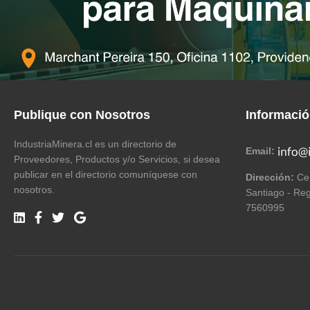
Publique con Nosotros
Informaci
IndustriaMinera.cl es un directorio de
Email:
Proveedores, Productos y/o Servicios, si desea
publicar en el directorio comuníquese con
Dirección:
Cer
nosotros.
Santiago - Reg
7560995