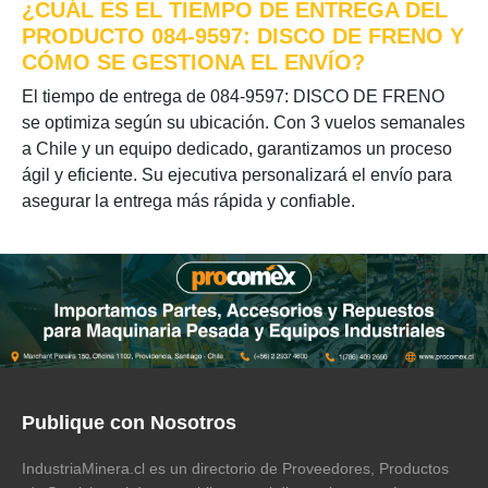
¿CUÁL ES EL TIEMPO DE ENTREGA DEL
PRODUCTO 084-9597: DISCO DE FRENO Y
CÓMO SE GESTIONA EL ENVÍO?
El tiempo de entrega de 084-9597: DISCO DE FRENO
se optimiza según su ubicación. Con 3 vuelos semanales
a Chile y un equipo dedicado, garantizamos un proceso
ágil y eficiente. Su ejecutiva personalizará el envío para
asegurar la entrega más rápida y confiable.
Publique con Nosotros
IndustriaMinera.cl es un directorio de Proveedores, Productos