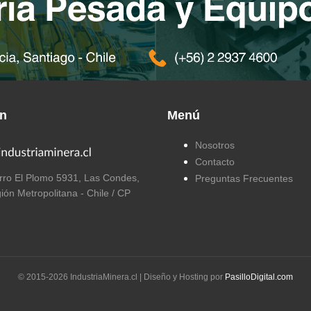
ón
Menú
Nosotros
Contacto
ro El Plomo 5931, Las Condes,
Preguntas Frecuentes
ión Metropolitana - Chile / CP
© 2015-
2026
IndustriaMinera.cl | Diseño y Hosting por
PasilloDigital.com