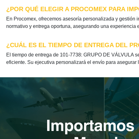
¿POR QUÉ ELEGIR A PROCOMEX PARA IMP
En Procomex, ofrecemos asesoría personalizada y gestión i
normativo y entrega oportuna, asegurando una experiencia ef
¿CUÁL ES EL TIEMPO DE ENTREGA DEL PR
El tiempo de entrega de 101-7738: GRUPO DE VÁLVULA se op
eficiente. Su ejecutiva personalizará el envío para asegurar 