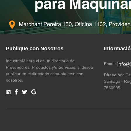
Publique con Nosotros
Informaci
IndustriaMinera.cl es un directorio de
Email:
Proveedores, Productos y/o Servicios, si desea
publicar en el directorio comuníquese con
Dirección:
Cer
nosotros.
Santiago - Reg
7560995