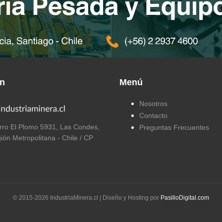
ón
Menú
Nosotros
Contacto
ro El Plomo 5931, Las Condes,
Preguntas Frecuentes
ión Metropolitana - Chile / CP
© 2015-
2026
IndustriaMinera.cl | Diseño y Hosting por
PasilloDigital.com