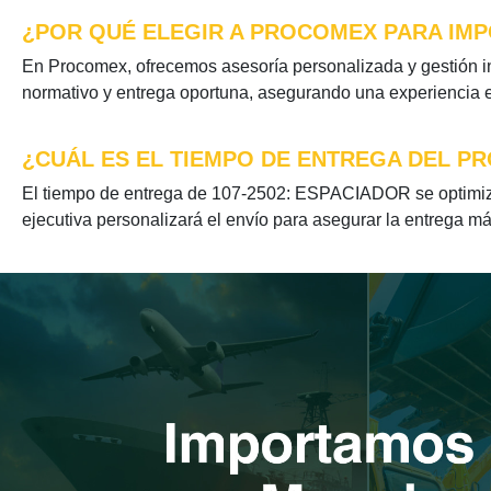
¿POR QUÉ ELEGIR A PROCOMEX PARA IMP
En Procomex, ofrecemos asesoría personalizada y gestión i
normativo y entrega oportuna, asegurando una experiencia ef
¿CUÁL ES EL TIEMPO DE ENTREGA DEL PR
El tiempo de entrega de 107-2502: ESPACIADOR se optimiza 
ejecutiva personalizará el envío para asegurar la entrega má