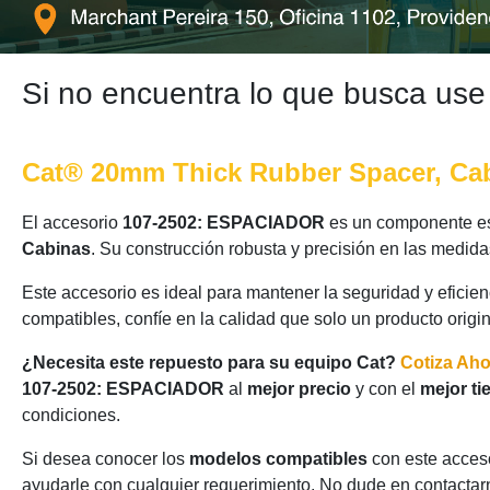
Si no encuentra lo que busca use
Cat® 20mm Thick Rubber Spacer, Cabi
El accesorio
107-2502: ESPACIADOR
es un componente ese
Cabinas
. Su construcción robusta y precisión en las medid
Este accesorio es ideal para mantener la seguridad y eficie
compatibles, confíe en la calidad que solo un producto origi
¿Necesita este repuesto para su equipo Cat?
Cotiza Ah
107-2502: ESPACIADOR
al
mejor precio
y con el
mejor ti
condiciones.
Si desea conocer los
modelos compatibles
con este acceso
ayudarle con cualquier requerimiento. No dude en contactarn