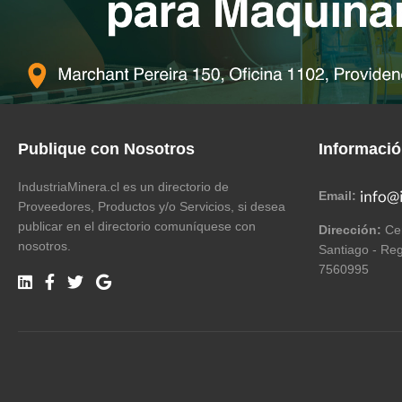
Publique con Nosotros
Informaci
IndustriaMinera.cl es un directorio de
Email:
Proveedores, Productos y/o Servicios, si desea
publicar en el directorio comuníquese con
Dirección:
Cer
nosotros.
Santiago - Reg
7560995