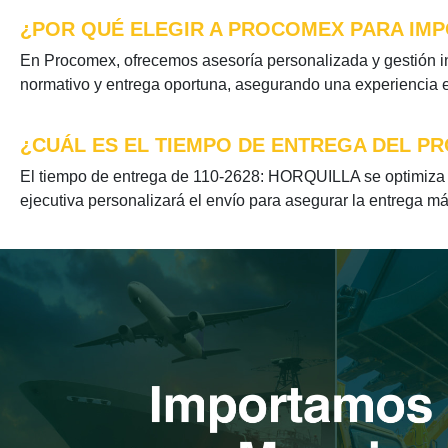
¿POR QUÉ ELEGIR A PROCOMEX PARA IMP
En Procomex, ofrecemos asesoría personalizada y gestión i
normativo y entrega oportuna, asegurando una experiencia ef
¿CUÁL ES EL TIEMPO DE ENTREGA DEL PR
El tiempo de entrega de 110-2628: HORQUILLA se optimiza s
ejecutiva personalizará el envío para asegurar la entrega má