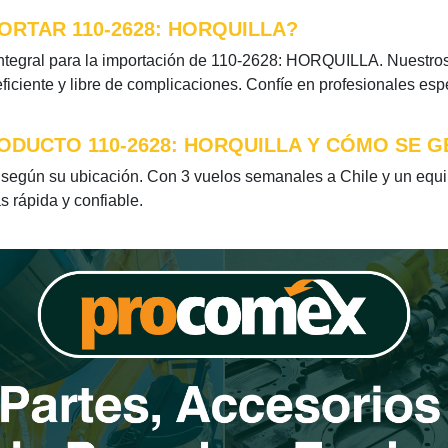
ORTAR 110-2628: HORQUILLA?
ntegral para la importación de 110-2628: HORQUILLA. Nuestros 
iciente y libre de complicaciones. Confíe en profesionales esp
ODUCTO 110-2628: HORQUILLA Y CÓMO SE G
egún su ubicación. Con 3 vuelos semanales a Chile y un equipo
s rápida y confiable.