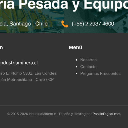
ón
Menú
Nosotros
Contacto
ro El Plomo 5931, Las Condes,
Preguntas Frecuentes
ión Metropolitana - Chile / CP
© 2015-
2026
IndustriaMinera.cl | Diseño y Hosting por
PasilloDigital.com