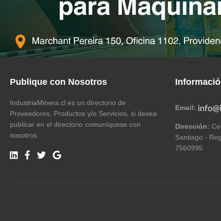
Publique con Nosotros
Informaci
IndustriaMinera.cl es un directorio de
Email:
Proveedores, Productos y/o Servicios, si desea
publicar en el directorio comuníquese con
Dirección:
Cer
nosotros.
Santiago - Reg
7560995