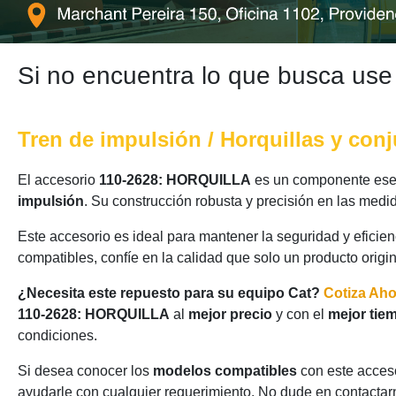
Si no encuentra lo que busca use
Tren de impulsión / Horquillas y con
El accesorio
110-2628: HORQUILLA
es un componente esenc
impulsión
. Su construcción robusta y precisión en las medi
Este accesorio es ideal para mantener la seguridad y eficie
compatibles, confíe en la calidad que solo un producto origi
¿Necesita este repuesto para su equipo Cat?
Cotiza Ah
110-2628: HORQUILLA
al
mejor precio
y con el
mejor tie
condiciones.
Si desea conocer los
modelos compatibles
con este acceso
ayudarle con cualquier requerimiento. No dude en contactarn