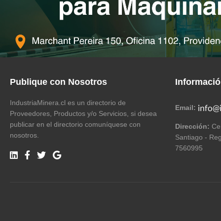
Publique con Nosotros
Informaci
IndustriaMinera.cl es un directorio de
Email:
Proveedores, Productos y/o Servicios, si desea
publicar en el directorio comuníquese con
Dirección:
Cer
nosotros.
Santiago - Reg
7560995