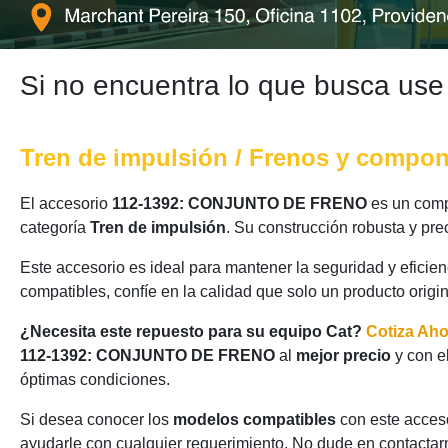
Si no encuentra lo que busca use
Tren de impulsión / Frenos y compo
El accesorio
112-1392: CONJUNTO DE FRENO
es un comp
categoría
Tren de impulsión
. Su construcción robusta y pr
Este accesorio es ideal para mantener la seguridad y eficie
compatibles, confíe en la calidad que solo un producto origi
¿Necesita este repuesto para su equipo Cat?
Cotiza Ah
112-1392: CONJUNTO DE FRENO
al
mejor precio
y con e
óptimas condiciones.
Si desea conocer los
modelos compatibles
con este acceso
ayudarle con cualquier requerimiento. No dude en contactarn