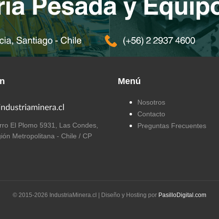
ón
Menú
Nosotros
Contacto
ro El Plomo 5931, Las Condes,
Preguntas Frecuentes
ión Metropolitana - Chile / CP
© 2015-
2026
IndustriaMinera.cl | Diseño y Hosting por
PasilloDigital.com