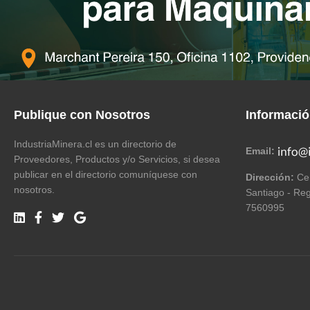
Publique con Nosotros
Informaci
IndustriaMinera.cl es un directorio de
Email:
Proveedores, Productos y/o Servicios, si desea
publicar en el directorio comuníquese con
Dirección:
Cer
nosotros.
Santiago - Reg
7560995