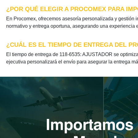
¿POR QUÉ ELEGIR A PROCOMEX PARA IMP
En Procomex, ofrecemos asesoría personalizada y gestión i
normativo y entrega oportuna, asegurando una experiencia ef
¿CUÁL ES EL TIEMPO DE ENTREGA DEL PR
El tiempo de entrega de 118-6535: AJUSTADOR se optimiza s
ejecutiva personalizará el envío para asegurar la entrega má