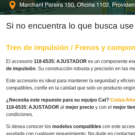
Si no encuentra lo que busca use
Tren de impulsión / Frenos y compo
El accesorio
118-6535: AJUSTADOR
es un componente esen
de impulsión
. Su construcción robusta y precisión en las 
Este accesorio es ideal para mantener la seguridad y eficie
compatibles, confíe en la calidad que solo un producto origi
¿Necesita este repuesto para su equipo Cat?
Cotiza Ah
118-6535: AJUSTADOR
al
mejor precio
y con el
mejor tie
condiciones.
Si desea conocer los
modelos compatibles
con este acceso
ayudarle con cualquier requerimiento. No dude en contactarn