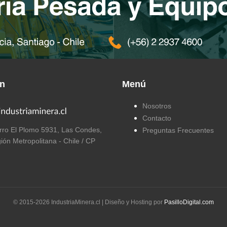
ón
Menú
Nosotros
Contacto
ro El Plomo 5931, Las Condes,
Preguntas Frecuentes
ión Metropolitana - Chile / CP
© 2015-
2026
IndustriaMinera.cl | Diseño y Hosting por
PasilloDigital.com