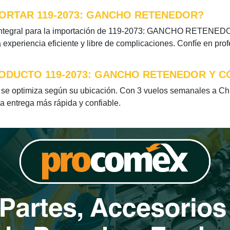
ORTAR 119-2073: GANCHO RETENEDOR?
integral para la importación de 119-2073: GANCHO RETENEDOR.
xperiencia eficiente y libre de complicaciones. Confíe en pro
RODUCTO 119-2073: GANCHO RETENEDOR Y C
ptimiza según su ubicación. Con 3 vuelos semanales a Chile
la entrega más rápida y confiable.