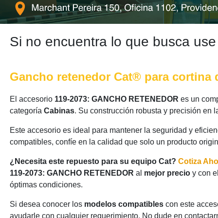
Si no encuentra lo que busca use
Gancho retenedor Cat® para cortina 
El accesorio
119-2073: GANCHO RETENEDOR
es un comp
categoría
Cabinas
. Su construcción robusta y precisión en
Este accesorio es ideal para mantener la seguridad y eficie
compatibles, confíe en la calidad que solo un producto origi
¿Necesita este repuesto para su equipo Cat?
Cotiza Ah
119-2073: GANCHO RETENEDOR
al
mejor precio
y con e
óptimas condiciones.
Si desea conocer los
modelos compatibles
con este acceso
ayudarle con cualquier requerimiento. No dude en contactarn