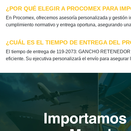
¿POR QUÉ ELEGIR A PROCOMEX PARA IMP
En Procomex, ofrecemos asesoría personalizada y gestión 
cumplimiento normativo y entrega oportuna, asegurando una e
¿CUÁL ES EL TIEMPO DE ENTREGA DEL P
El tiempo de entrega de 119-2073: GANCHO RETENEDOR se o
eficiente. Su ejecutiva personalizará el envío para asegurar 