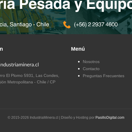
ón
Menú
Nosotros
Contacto
ro El Plomo 5931, Las Condes,
Preguntas Frecuentes
ión Metropolitana - Chile / CP
© 2015-
2026
IndustriaMinera.cl | Diseño y Hosting por
PasilloDigital.com