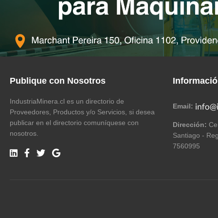
Publique con Nosotros
Informaci
IndustriaMinera.cl es un directorio de
Email:
Proveedores, Productos y/o Servicios, si desea
publicar en el directorio comuníquese con
Dirección:
Cer
nosotros.
Santiago - Reg
7560995