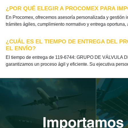
¿POR QUÉ ELEGIR A PROCOMEX PARA IMP
En Procomex, ofrecemos asesoría personalizada y gestió
trámites ágiles, cumplimiento normativo y entrega oportuna,
¿CUÁL ES EL TIEMPO DE ENTREGA DEL P
EL ENVÍO?
El tiempo de entrega de 119-6744: GRUPO DE VÁLVULA DE
garantizamos un proceso ágil y eficiente. Su ejecutiva perso