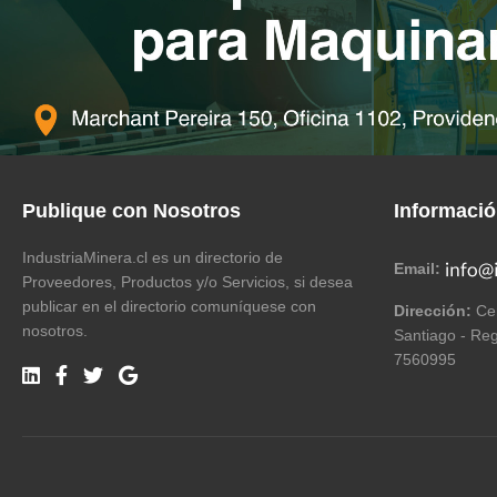
Publique con Nosotros
Informaci
IndustriaMinera.cl es un directorio de
Email:
Proveedores, Productos y/o Servicios, si desea
publicar en el directorio comuníquese con
Dirección:
Cer
nosotros.
Santiago - Reg
7560995