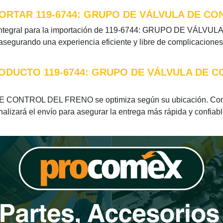
ORTAR 119-6744: GRUPO DE VÁLVULA DE CO
n integral para la importación de 119-6744: GRUPO DE VÁLV
 asegurando una experiencia eficiente y libre de complicaciones
RODUCTO 119-6744: GRUPO DE VÁLVULA DE 
 CONTROL DEL FRENO se optimiza según su ubicación. Con 3 
nalizará el envío para asegurar la entrega más rápida y confiabl