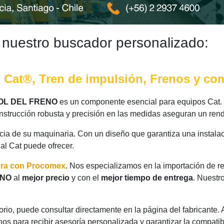
 nuestro buscador personalizado:
no Cat®, Tren de impulsión, Frenos y c
OL DEL FRENO
es un componente esencial para equipos Cat. 
nstrucción robusta y precisión en las medidas aseguran un rend
ncia de su maquinaria. Con un diseño que garantiza una instalac
nal Cat puede ofrecer.
ora con Procomex
. Nos especializamos en la importación de r
ENO
al
mejor precio
y con el
mejor tiempo de entrega
. Nuestr
rio, puede consultar directamente en la página del fabricante.
os para recibir asesoría personalizada y garantizar la compatib