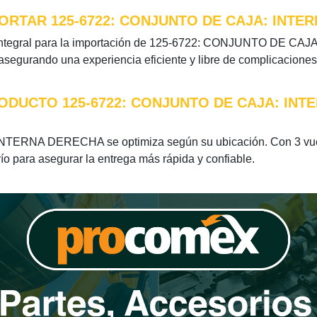
ORTAR 125-6722: CONJUNTO DE CAJA: INTE
n integral para la importación de 125-6722: CONJUNTO DE CA
 asegurando una experiencia eficiente y libre de complicaciones
ODUCTO 125-6722: CONJUNTO DE CAJA: INT
TERNA DERECHA se optimiza según su ubicación. Con 3 vuelo
vío para asegurar la entrega más rápida y confiable.