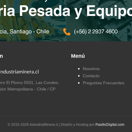
ón
Menú
Nosotros
Contacto
ro El Plomo 5931, Las Condes,
Preguntas Frecuentes
ión Metropolitana - Chile / CP
© 2015-
2026
IndustriaMinera.cl | Diseño y Hosting por
PasilloDigital.com