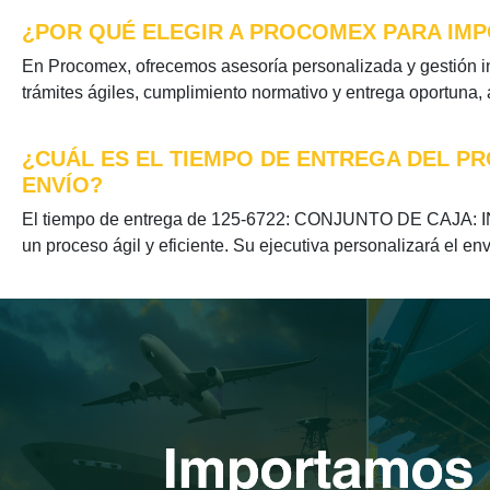
¿POR QUÉ ELEGIR A PROCOMEX PARA IMP
En Procomex, ofrecemos asesoría personalizada y gestió
trámites ágiles, cumplimiento normativo y entrega oportuna,
¿CUÁL ES EL TIEMPO DE ENTREGA DEL PR
ENVÍO?
El tiempo de entrega de 125-6722: CONJUNTO DE CAJA: IN
un proceso ágil y eficiente. Su ejecutiva personalizará el en