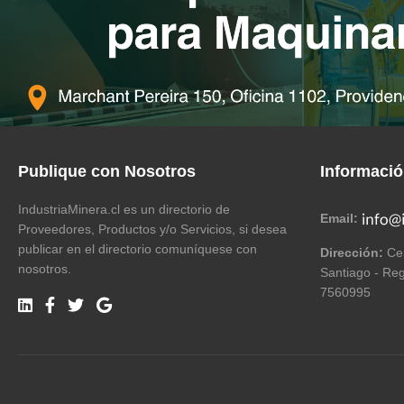
Publique con Nosotros
Informaci
IndustriaMinera.cl es un directorio de
Email:
Proveedores, Productos y/o Servicios, si desea
publicar en el directorio comuníquese con
Dirección:
Cer
nosotros.
Santiago - Reg
7560995