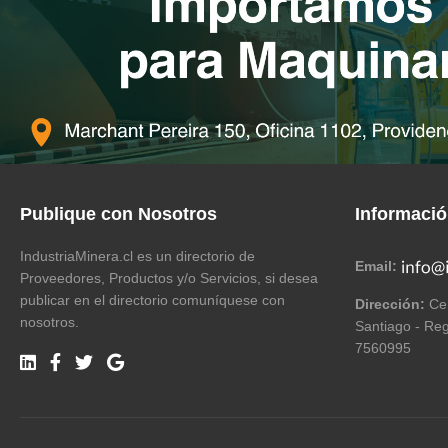
Publique con Nosotros
Informaci
IndustriaMinera.cl es un directorio de
Email:
Proveedores, Productos y/o Servicios, si desea
publicar en el directorio comuníquese con
Dirección:
Cer
nosotros.
Santiago - Reg
7560995