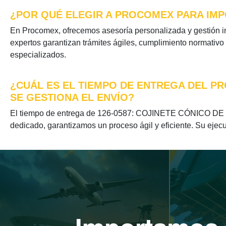
¿POR QUÉ ELEGIR A PROCOMEX PARA IMPO
En Procomex, ofrecemos asesoría personalizada y gesti
expertos garantizan trámites ágiles, cumplimiento normativo
especializados.
¿CUÁL ES EL TIEMPO DE ENTREGA DEL PR
SE GESTIONA EL ENVÍO?
El tiempo de entrega de 126-0587: COJINETE CÓNICO DE 
dedicado, garantizamos un proceso ágil y eficiente. Su ejecu