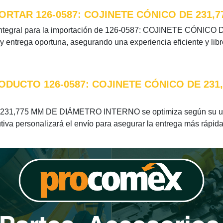
RTAR 126-0587: COJINETE CÓNICO DE 231,
ón integral para la importación de 126-0587: COJINETE CÓN
 y entrega oportuna, asegurando una experiencia eficiente y lib
ODUCTO 126-0587: COJINETE CÓNICO DE 23
231,775 MM DE DIÁMETRO INTERNO se optimiza según su ubic
tiva personalizará el envío para asegurar la entrega más rápida