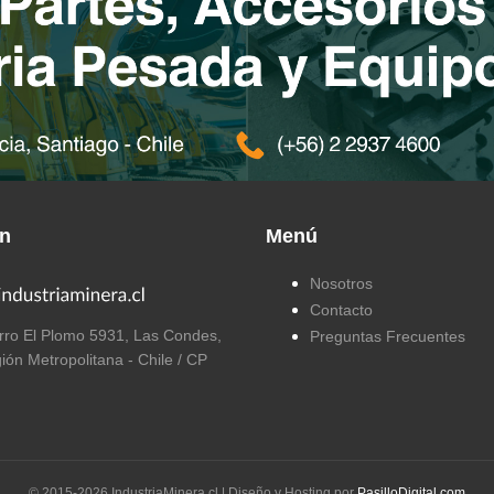
ón
Menú
Nosotros
Contacto
ro El Plomo 5931, Las Condes,
Preguntas Frecuentes
ión Metropolitana - Chile / CP
© 2015-
2026
IndustriaMinera.cl | Diseño y Hosting por
PasilloDigital.com