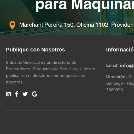
Publique con Nosotros
Informaci
IndustriaMinera.cl es un directorio de
Email:
Proveedores, Productos y/o Servicios, si desea
publicar en el directorio comuníquese con
Dirección:
Cer
nosotros.
Santiago - Reg
7560995