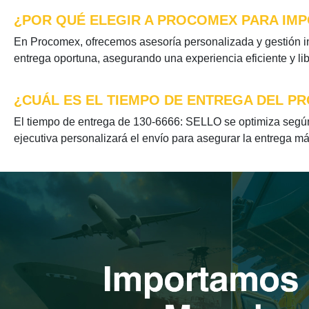
¿POR QUÉ ELEGIR A PROCOMEX PARA IMPO
En Procomex, ofrecemos asesoría personalizada y gestión in
entrega oportuna, asegurando una experiencia eficiente y li
¿CUÁL ES EL TIEMPO DE ENTREGA DEL PR
El tiempo de entrega de 130-6666: SELLO se optimiza según 
ejecutiva personalizará el envío para asegurar la entrega má