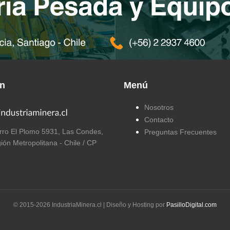
ón
Menú
Nosotros
Contacto
ro El Plomo 5931, Las Condes,
Preguntas Frecuentes
ión Metropolitana - Chile / CP
© 2015-
2026
IndustriaMinera.cl | Diseño y Hosting por
PasilloDigital.com