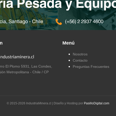
ón
Menú
Nosotros
Contacto
ro El Plomo 5931, Las Condes,
Preguntas Frecuentes
ión Metropolitana - Chile / CP
© 2015-
2026
IndustriaMinera.cl | Diseño y Hosting por
PasilloDigital.com