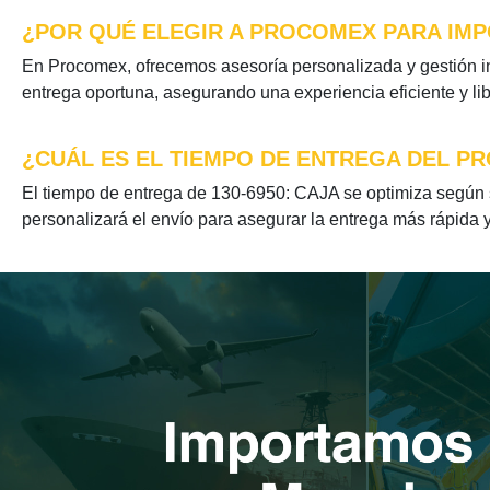
¿POR QUÉ ELEGIR A PROCOMEX PARA IMPO
En Procomex, ofrecemos asesoría personalizada y gestión in
entrega oportuna, asegurando una experiencia eficiente y li
¿CUÁL ES EL TIEMPO DE ENTREGA DEL PR
El tiempo de entrega de 130-6950: CAJA se optimiza según s
personalizará el envío para asegurar la entrega más rápida y