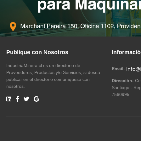
Publique con Nosotros
Informaci
IndustriaMinera.cl es un directorio de
Email:
Proveedores, Productos y/o Servicios, si desea
publicar en el directorio comuníquese con
Dirección:
Cer
nosotros.
Santiago - Reg
7560995