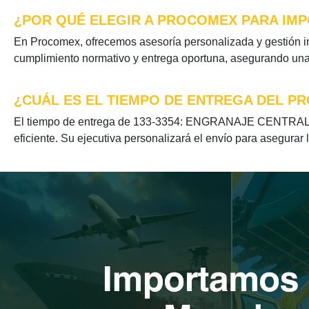
¿POR QUÉ ELEGIR A PROCOMEX PARA IMP
En Procomex, ofrecemos asesoría personalizada y gestión 
cumplimiento normativo y entrega oportuna, asegurando una e
¿CUÁL ES EL TIEMPO DE ENTREGA DEL PR
El tiempo de entrega de 133-3354: ENGRANAJE CENTRAL se 
eficiente. Su ejecutiva personalizará el envío para asegurar 