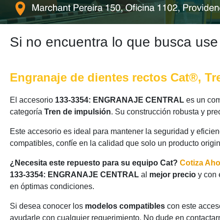
Si no encuentra lo que busca use
Engranaje de dientes rectos Cat®, Tr
El accesorio
133-3354: ENGRANAJE CENTRAL
es un com
categoría
Tren de impulsión
. Su construcción robusta y pr
Este accesorio es ideal para mantener la seguridad y eficie
compatibles, confíe en la calidad que solo un producto origi
¿Necesita este repuesto para su equipo Cat?
Cotiza Ah
133-3354: ENGRANAJE CENTRAL
al
mejor precio
y con 
en óptimas condiciones.
Si desea conocer los
modelos compatibles
con este acceso
ayudarle con cualquier requerimiento. No dude en contactarn