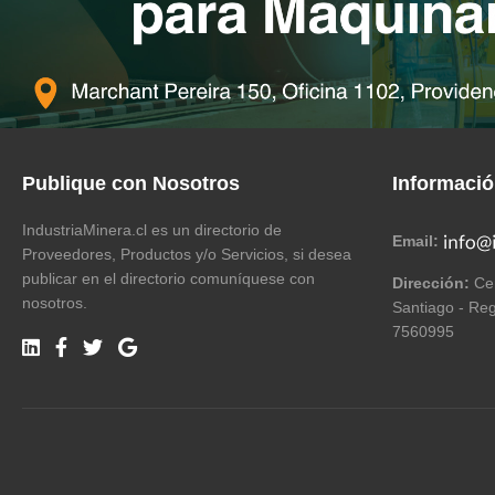
Publique con Nosotros
Informaci
IndustriaMinera.cl es un directorio de
Email:
Proveedores, Productos y/o Servicios, si desea
publicar en el directorio comuníquese con
Dirección:
Cer
nosotros.
Santiago - Reg
7560995