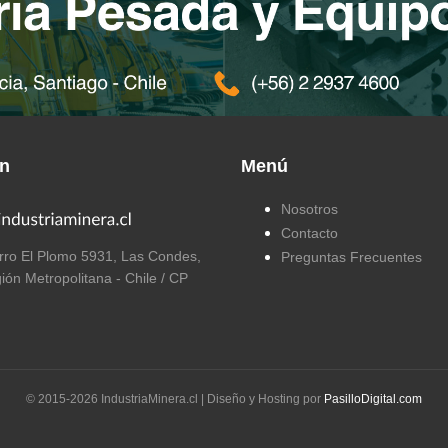
ón
Menú
Nosotros
Contacto
ro El Plomo 5931, Las Condes,
Preguntas Frecuentes
ión Metropolitana - Chile / CP
© 2015-
2026
IndustriaMinera.cl | Diseño y Hosting por
PasilloDigital.com