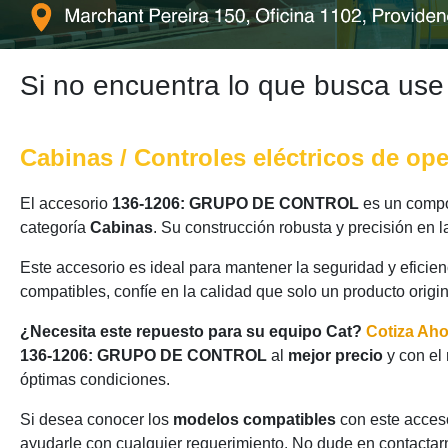
Si no encuentra lo que busca use
Cabinas / Controles eléctricos de op
El accesorio
136-1206: GRUPO DE CONTROL
es un compon
categoría
Cabinas
. Su construcción robusta y precisión en
Este accesorio es ideal para mantener la seguridad y eficie
compatibles, confíe en la calidad que solo un producto origi
¿Necesita este repuesto para su equipo Cat?
Cotiza Ah
136-1206: GRUPO DE CONTROL
al
mejor precio
y con el
óptimas condiciones.
Si desea conocer los
modelos compatibles
con este acceso
ayudarle con cualquier requerimiento. No dude en contactarn