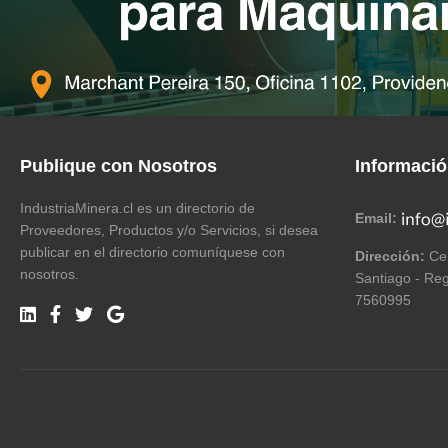
Publique con Nosotros
Informaci
IndustriaMinera.cl es un directorio de
Email:
Proveedores, Productos y/o Servicios, si desea
publicar en el directorio comuníquese con
Dirección:
Cer
nosotros.
Santiago - Reg
7560995