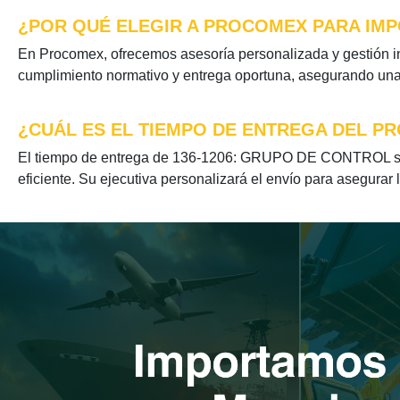
¿POR QUÉ ELEGIR A PROCOMEX PARA IMP
En Procomex, ofrecemos asesoría personalizada y gestión 
cumplimiento normativo y entrega oportuna, asegurando una e
¿CUÁL ES EL TIEMPO DE ENTREGA DEL PR
El tiempo de entrega de 136-1206: GRUPO DE CONTROL se o
eficiente. Su ejecutiva personalizará el envío para asegurar 