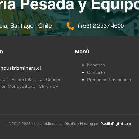
ón
Menú
Nosotros
Contacto
ro El Plomo 5931, Las Condes,
Preguntas Frecuentes
ión Metropolitana - Chile / CP
© 2015-
2026
IndustriaMinera.cl | Diseño y Hosting por
PasilloDigital.com