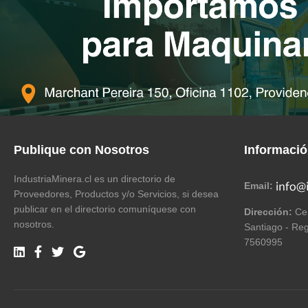
Publique con Nosotros
Informaci
IndustriaMinera.cl es un directorio de
Email:
Proveedores, Productos y/o Servicios, si desea
publicar en el directorio comuníquese con
Dirección:
Cer
nosotros.
Santiago - Reg
7560995