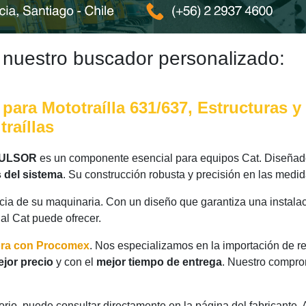
 nuestro buscador personalizado:
 para Mototraílla 631/637, Estructuras 
raíllas
PULSOR
es un componente esencial para equipos Cat. Diseñado
 del sistema
. Su construcción robusta y precisión en las medi
ncia de su maquinaria. Con un diseño que garantiza una instalac
nal Cat puede ofrecer.
ora con Procomex
. Nos especializamos en la importación de r
jor precio
y con el
mejor tiempo de entrega
. Nuestro comprom
rio, puede consultar directamente en la página del fabricante.