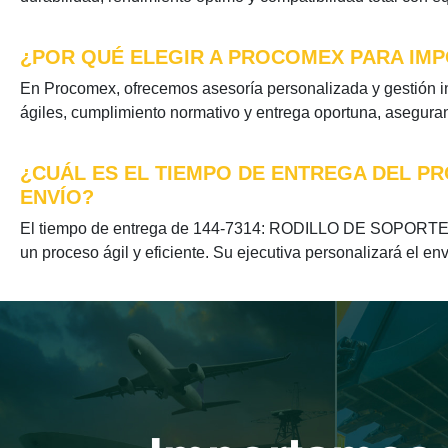
¿POR QUÉ ELEGIR A PROCOMEX PARA IMP
En Procomex, ofrecemos asesoría personalizada y gestión
ágiles, cumplimiento normativo y entrega oportuna, aseguran
¿CUÁL ES EL TIEMPO DE ENTREGA DEL PR
ENVÍO?
El tiempo de entrega de 144-7314: RODILLO DE SOPORTE D
un proceso ágil y eficiente. Su ejecutiva personalizará el en