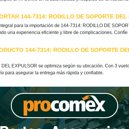
ORTAR 144-7314: RODILLO DE SOPORTE DEL
 integral para la importación de 144-7314: RODILLO DE SOPO
do una experiencia eficiente y libre de complicaciones. Confíe
ODUCTO 144-7314: RODILLO DE SOPORTE D
EL EXPULSOR se optimiza según su ubicación. Con 3 vuelos 
vío para asegurar la entrega más rápida y confiable.