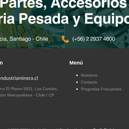
ón
Menú
Nosotros
Contacto
ro El Plomo 5931, Las Condes,
Preguntas Frecuentes
ión Metropolitana - Chile / CP