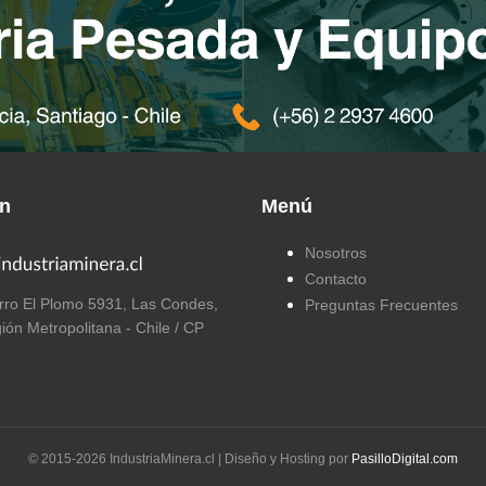
ón
Menú
Nosotros
Contacto
ro El Plomo 5931, Las Condes,
Preguntas Frecuentes
ión Metropolitana - Chile / CP
© 2015-
2026
IndustriaMinera.cl | Diseño y Hosting por
PasilloDigital.com