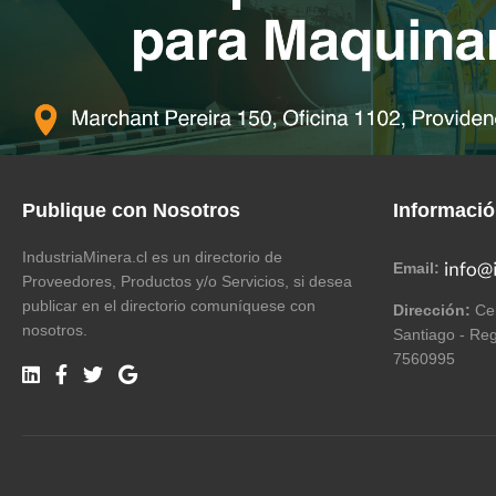
Publique con Nosotros
Informaci
IndustriaMinera.cl es un directorio de
Email:
Proveedores, Productos y/o Servicios, si desea
publicar en el directorio comuníquese con
Dirección:
Cer
nosotros.
Santiago - Reg
7560995