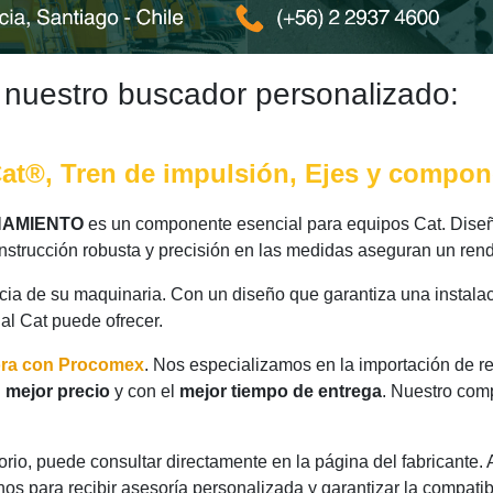
 nuestro buscador personalizado:
at®, Tren de impulsión, Ejes y compo
NAMIENTO
es un componente esencial para equipos Cat. Diseñ
nstrucción robusta y precisión en las medidas aseguran un rend
ncia de su maquinaria. Con un diseño que garantiza una instalac
nal Cat puede ofrecer.
ora con Procomex
. Nos especializamos en la importación de r
l
mejor precio
y con el
mejor tiempo de entrega
. Nuestro comp
rio, puede consultar directamente en la página del fabricante.
os para recibir asesoría personalizada y garantizar la compatib