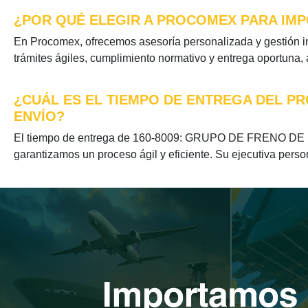
¿POR QUÉ ELEGIR A PROCOMEX PARA IMP
En Procomex, ofrecemos asesoría personalizada y gestió
trámites ágiles, cumplimiento normativo y entrega oportuna,
¿CUÁL ES EL TIEMPO DE ENTREGA DEL P
ENVÍO?
El tiempo de entrega de 160-8009: GRUPO DE FRENO DE E
garantizamos un proceso ágil y eficiente. Su ejecutiva perso