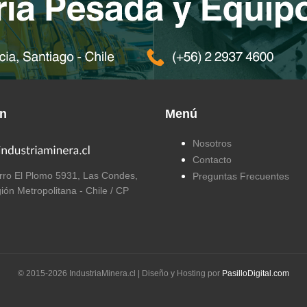
ón
Menú
Nosotros
Contacto
ro El Plomo 5931, Las Condes,
Preguntas Frecuentes
ión Metropolitana - Chile / CP
© 2015-
2026
IndustriaMinera.cl | Diseño y Hosting por
PasilloDigital.com