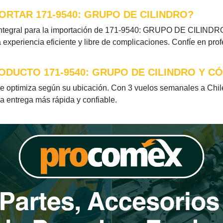
RTAR 171-9540: GRUPO DE CILINDRO?
ntegral para la importación de 171-9540: GRUPO DE CILINDRO. 
xperiencia eficiente y libre de complicaciones. Confíe en pro
ODUCTO 171-9540: GRUPO DE CILINDRO Y C
ptimiza según su ubicación. Con 3 vuelos semanales a Chile 
la entrega más rápida y confiable.