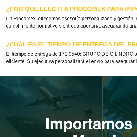
¿POR QUÉ ELEGIR A PROCOMEX PARA IMPO
En Procomex, ofrecemos asesoría personalizada y gestión i
cumplimiento normativo y entrega oportuna, asegurando una e
¿CUÁL ES EL TIEMPO DE ENTREGA DEL PR
El tiempo de entrega de 171-9540: GRUPO DE CILINDRO se o
eficiente. Su ejecutiva personalizará el envío para asegurar 