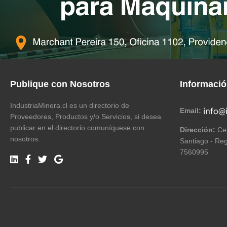
Publique con Nosotros
Informaci
IndustriaMinera.cl es un directorio de
Email:
Proveedores, Productos y/o Servicios, si desea
publicar en el directorio comuníquese con
Dirección:
Cer
nosotros.
Santiago - Reg
7560995