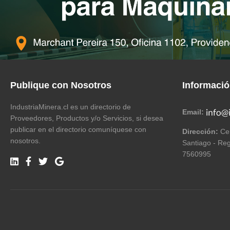
Publique con Nosotros
Informaci
IndustriaMinera.cl es un directorio de
Email:
Proveedores, Productos y/o Servicios, si desea
publicar en el directorio comuníquese con
Dirección:
Cer
nosotros.
Santiago - Reg
7560995