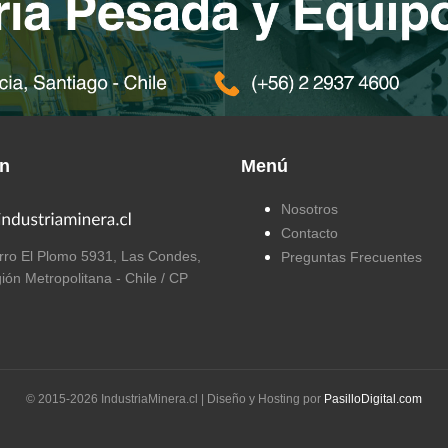
ón
Menú
Nosotros
Contacto
ro El Plomo 5931, Las Condes,
Preguntas Frecuentes
ión Metropolitana - Chile / CP
© 2015-
2026
IndustriaMinera.cl | Diseño y Hosting por
PasilloDigital.com