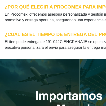
¿POR QUÉ ELEGIR A PROCOMEX PARA IMP
En Procomex, ofrecemos asesoría personalizada y gestión i
normativo y entrega oportuna, asegurando una experiencia ef
¿CUÁL ES EL TIEMPO DE ENTREGA DEL PR
El tiempo de entrega de 191-0427: ENGRANAJE se optimiza s
ejecutiva personalizará el envío para asegurar la entrega má