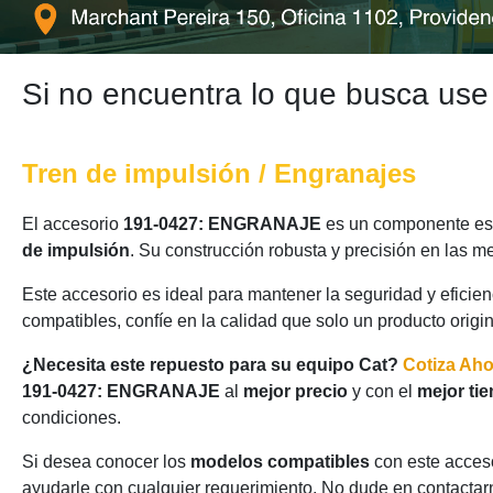
Si no encuentra lo que busca use
Tren de impulsión / Engranajes
El accesorio
191-0427: ENGRANAJE
es un componente esen
de impulsión
. Su construcción robusta y precisión en las 
Este accesorio es ideal para mantener la seguridad y eficie
compatibles, confíe en la calidad que solo un producto origi
¿Necesita este repuesto para su equipo Cat?
Cotiza Ah
191-0427: ENGRANAJE
al
mejor precio
y con el
mejor ti
condiciones.
Si desea conocer los
modelos compatibles
con este acceso
ayudarle con cualquier requerimiento. No dude en contactarn