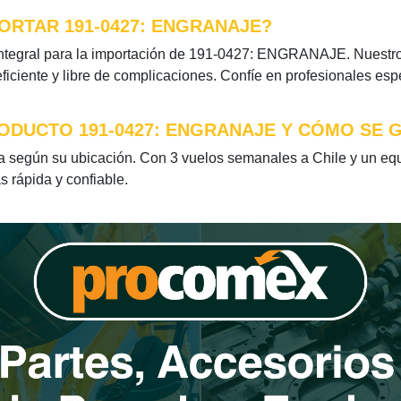
ORTAR 191-0427: ENGRANAJE?
ntegral para la importación de 191-0427: ENGRANAJE. Nuestros
iciente y libre de complicaciones. Confíe en profesionales esp
ODUCTO 191-0427: ENGRANAJE Y CÓMO SE G
egún su ubicación. Con 3 vuelos semanales a Chile y un equip
s rápida y confiable.