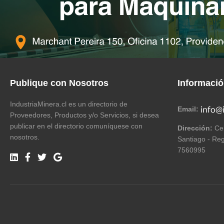
Publique con Nosotros
Informaci
IndustriaMinera.cl es un directorio de
Email:
Proveedores, Productos y/o Servicios, si desea
publicar en el directorio comuníquese con
Dirección:
Cer
nosotros.
Santiago - Reg
7560995