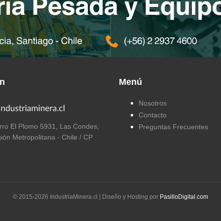
ón
Menú
Nosotros
Contacto
ro El Plomo 5931, Las Condes,
Preguntas Frecuentes
ión Metropolitana - Chile / CP
© 2015-
2026
IndustriaMinera.cl | Diseño y Hosting por
PasilloDigital.com