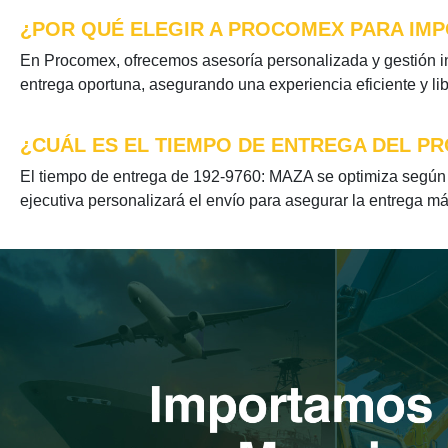
¿POR QUÉ ELEGIR A PROCOMEX PARA IMP
En Procomex, ofrecemos asesoría personalizada y gestión in
entrega oportuna, asegurando una experiencia eficiente y li
¿CUÁL ES EL TIEMPO DE ENTREGA DEL PR
El tiempo de entrega de 192-9760: MAZA se optimiza según s
ejecutiva personalizará el envío para asegurar la entrega má