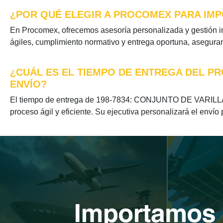
¿POR QUÉ ELEGIR A PROCOMEX PARA IMPO
En Procomex, ofrecemos asesoría personalizada y gestión
ágiles, cumplimiento normativo y entrega oportuna, aseguran
¿CUÁL ES EL TIEMPO DE ENTREGA DEL PR
ENVÍO?
El tiempo de entrega de 198-7834: CONJUNTO DE VARILLA 
proceso ágil y eficiente. Su ejecutiva personalizará el envío