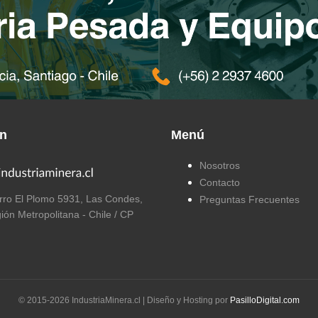
ón
Menú
Nosotros
Contacto
ro El Plomo 5931, Las Condes,
Preguntas Frecuentes
ión Metropolitana - Chile / CP
© 2015-
2026
IndustriaMinera.cl | Diseño y Hosting por
PasilloDigital.com