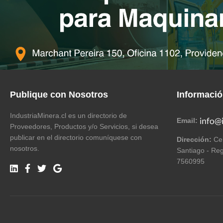
Publique con Nosotros
Informaci
IndustriaMinera.cl es un directorio de
Email:
Proveedores, Productos y/o Servicios, si desea
publicar en el directorio comuníquese con
Dirección:
Cer
nosotros.
Santiago - Reg
7560995