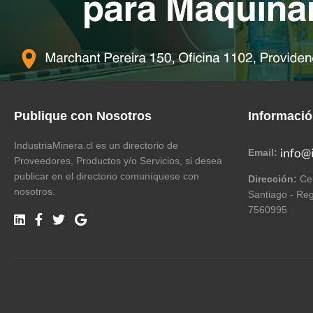
Publique con Nosotros
Informaci
IndustriaMinera.cl es un directorio de
Email:
Proveedores, Productos y/o Servicios, si desea
publicar en el directorio comuníquese con
Dirección:
Cer
nosotros.
Santiago - Reg
7560995