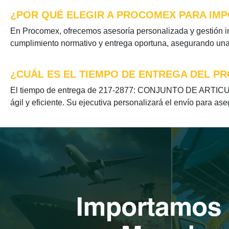
¿POR QUÉ ELEGIR A PROCOMEX PARA IMP
En Procomex, ofrecemos asesoría personalizada y gestión 
cumplimiento normativo y entrega oportuna, asegurando una e
¿CUÁL ES EL TIEMPO DE ENTREGA DEL PR
El tiempo de entrega de 217-2877: CONJUNTO DE ARTICULA
ágil y eficiente. Su ejecutiva personalizará el envío para as