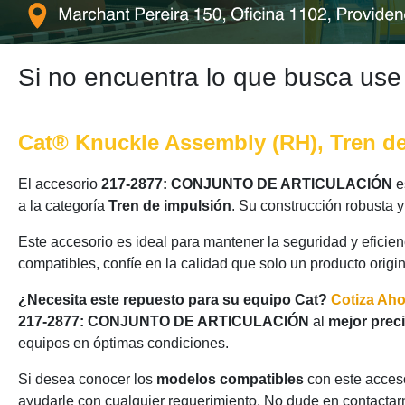
Si no encuentra lo que busca use
Cat® Knuckle Assembly (RH), Tren d
El accesorio
217-2877: CONJUNTO DE ARTICULACIÓN
e
a la categoría
Tren de impulsión
. Su construcción robusta 
Este accesorio es ideal para mantener la seguridad y eficie
compatibles, confíe en la calidad que solo un producto origi
¿Necesita este repuesto para su equipo Cat?
Cotiza Ah
217-2877: CONJUNTO DE ARTICULACIÓN
al
mejor prec
equipos en óptimas condiciones.
Si desea conocer los
modelos compatibles
con este acceso
ayudarle con cualquier requerimiento. No dude en contactarn