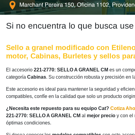
Si no encuentra lo que busca use
Sello a granel modificado con Etileno
motor, Cabinas, Burletes y sellos pa
El accesorio
221-2770: SELLO A GRANEL CM
es un compon
categoría
Cabinas
. Su construcción robusta y precisión en
Este accesorio es ideal para mantener la seguridad y eficie
compatibles, confíe en la calidad que solo un producto origi
¿Necesita este repuesto para su equipo Cat?
Cotiza Ah
221-2770: SELLO A GRANEL CM
al
mejor precio
y con el
óptimas condiciones.
Si desea conocer los
modelos compatibles
con este acceso