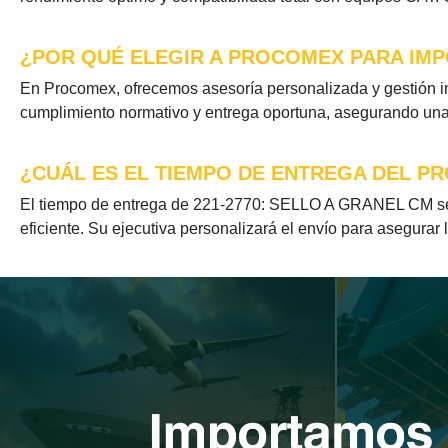
¿POR QUÉ ELEGIR A PROCOMEX PARA IMPO
En Procomex, ofrecemos asesoría personalizada y gestión i
cumplimiento normativo y entrega oportuna, asegurando una e
¿CUÁL ES EL TIEMPO DE ENTREGA DEL PR
El tiempo de entrega de 221-2770: SELLO A GRANEL CM se o
eficiente. Su ejecutiva personalizará el envío para asegurar 