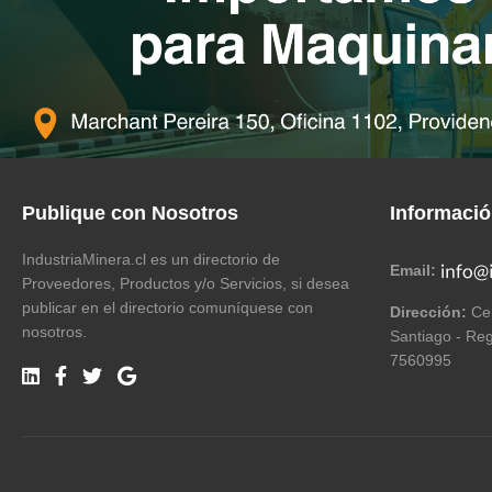
Publique con Nosotros
Informaci
IndustriaMinera.cl es un directorio de
Email:
Proveedores, Productos y/o Servicios, si desea
publicar en el directorio comuníquese con
Dirección:
Cer
nosotros.
Santiago - Reg
7560995