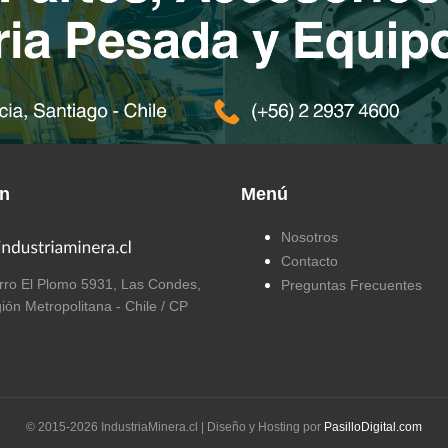
ón
Menú
Nosotros
Contacto
ro El Plomo 5931, Las Condes,
Preguntas Frecuentes
ión Metropolitana - Chile / CP
© 2015-
2026
IndustriaMinera.cl | Diseño y Hosting por
PasilloDigital.com