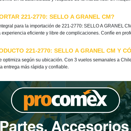
RTAR 221-2770: SELLO A GRANEL CM?
ntegral para la importación de 221-2770: SELLO A GRANEL CM. 
xperiencia eficiente y libre de complicaciones. Confíe en pro
ODUCTO 221-2770: SELLO A GRANEL CM Y C
ptimiza según su ubicación. Con 3 vuelos semanales a Chile 
la entrega más rápida y confiable.