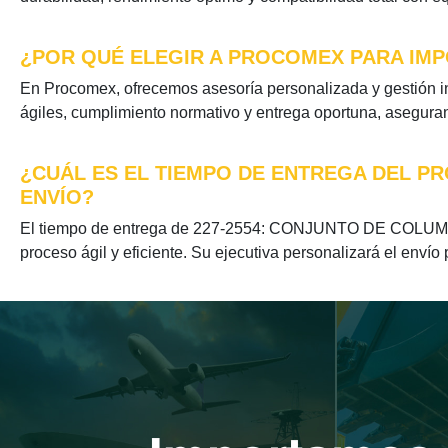
¿POR QUÉ ELEGIR A PROCOMEX PARA IMP
En Procomex, ofrecemos asesoría personalizada y gestión
ágiles, cumplimiento normativo y entrega oportuna, aseguran
¿CUÁL ES EL TIEMPO DE ENTREGA DEL P
ENVÍO?
El tiempo de entrega de 227-2554: CONJUNTO DE COLUMNA:
proceso ágil y eficiente. Su ejecutiva personalizará el envío