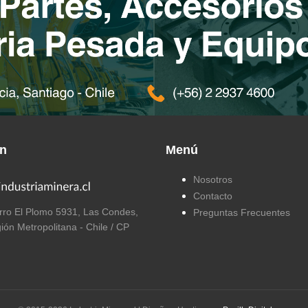
ón
Menú
Nosotros
Contacto
ro El Plomo 5931, Las Condes,
Preguntas Frecuentes
ión Metropolitana - Chile / CP