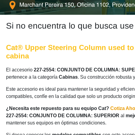
Si no encuentra lo que busca use
Cat® Upper Steering Column used to 
cabina
El accesorio
227-2554: CONJUNTO DE COLUMNA: SUP
pertenece a la categoría
Cabinas
. Su construcción robusta 
Este accesorio es ideal para mantener la seguridad y eficie
compatibles, confíe en la calidad que solo un producto origi
¿Necesita este repuesto para su equipo Cat?
Cotiza Ah
227-2554: CONJUNTO DE COLUMNA: SUPERIOR
al
mej
mantener sus equipos en óptimas condiciones.
Si desea conocer los
modelos compatibles
con este acceso