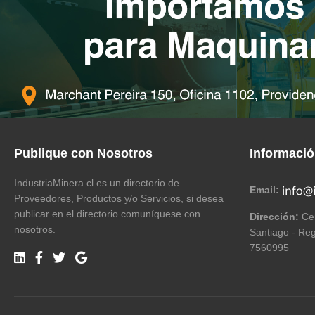
Publique con Nosotros
Informaci
IndustriaMinera.cl es un directorio de
Email:
Proveedores, Productos y/o Servicios, si desea
publicar en el directorio comuníquese con
Dirección:
Cer
nosotros.
Santiago - Reg
7560995