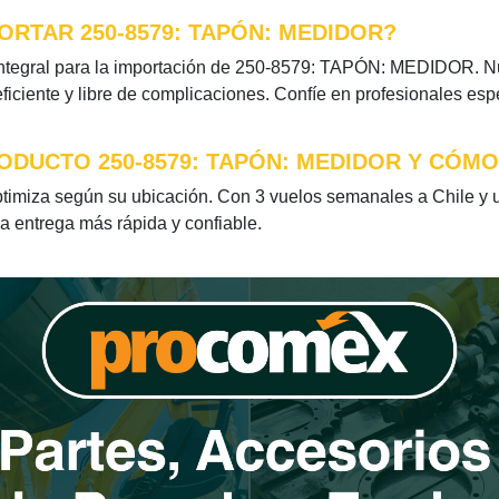
RTAR 250-8579: TAPÓN: MEDIDOR?
ntegral para la importación de 250-8579: TAPÓN: MEDIDOR. Nue
iciente y libre de complicaciones. Confíe en profesionales esp
ODUCTO 250-8579: TAPÓN: MEDIDOR Y CÓMO
miza según su ubicación. Con 3 vuelos semanales a Chile y u
la entrega más rápida y confiable.