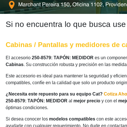
Si no encuentra lo que busca use
Cabinas / Pantallas y medidores de c
El accesorio
250-8579: TAPÓN: MEDIDOR
es un componente
Cabinas
. Su construcción robusta y precisión en las medid
Este accesorio es ideal para mantener la seguridad y eficie
compatibles, confíe en la calidad que solo un producto origi
¿Necesita este repuesto para su equipo Cat?
Cotiza Ah
250-8579: TAPÓN: MEDIDOR
al
mejor precio
y con el
mej
óptimas condiciones.
Si desea conocer los
modelos compatibles
con este acceso
ayudarle con cualquier requerimiento. No dude en contactarn