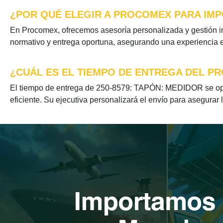
¿POR QUÉ ELEGIR A PROCOMEX PARA IMPO
En Procomex, ofrecemos asesoría personalizada y gestión i
normativo y entrega oportuna, asegurando una experiencia ef
¿CUÁL ES EL TIEMPO DE ENTREGA DEL PR
El tiempo de entrega de 250-8579: TAPÓN: MEDIDOR se opti
eficiente. Su ejecutiva personalizará el envío para asegurar 