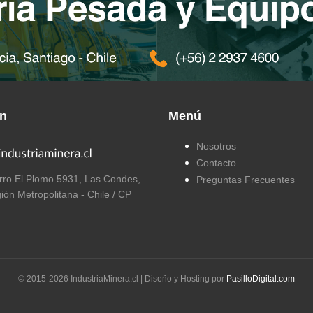
ón
Menú
Nosotros
Contacto
ro El Plomo 5931, Las Condes,
Preguntas Frecuentes
ión Metropolitana - Chile / CP
© 2015-
2026
IndustriaMinera.cl | Diseño y Hosting por
PasilloDigital.com