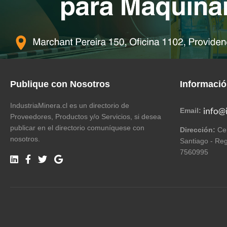
Publique con Nosotros
Informaci
IndustriaMinera.cl es un directorio de
Email:
Proveedores, Productos y/o Servicios, si desea
publicar en el directorio comuníquese con
Dirección:
Cer
nosotros.
Santiago - Reg
7560995