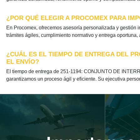
¿POR QUÉ ELEGIR A PROCOMEX PARA IMP
En Procomex, ofrecemos asesoría personalizada y gestió
trámites ágiles, cumplimiento normativo y entrega oportuna,
¿CUÁL ES EL TIEMPO DE ENTREGA DEL P
EL ENVÍO?
El tiempo de entrega de 251-1194: CONJUNTO DE INTERRU
garantizamos un proceso ágil y eficiente. Su ejecutiva perso