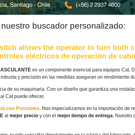
 nuestro buscador personalizado:
tch allows the operator to turn both ci
ontroles eléctricos de operación de cab
 BASCULANTE
es un componente esencial para equipos Cat. Di
 robusta y precisión en las medidas aseguran un rendimiento du
ncia de su maquinaria. Con un diseño que garantiza una instalac
nal Cat puede ofrecer.
ora con Procomex
. Nos especializamos en la importación de r
TE
al
mejor precio
y con el
mejor tiempo de entrega
. Nuestro 
rio, puede consultar directamente en la página del fabricante.