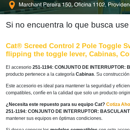
Si no encuentra lo que busca use
Cat® Screed Control 2 Pole Toggle Swi
flipping the toggle lever, Cabinas, C
El accesorio
251-1194: CONJUNTO DE INTERRUPTOR:
producto pertenece a la categoría
Cabinas
. Su construcción
Este accesorio es ideal para mantener la seguridad y eficie
compatibles, confíe en la calidad que solo un producto origi
¿Necesita este repuesto para su equipo Cat?
Cotiza Ah
251-1194: CONJUNTO DE INTERRUPTOR: BASCULAN
mantener sus equipos en óptimas condiciones.
Si desea conocer los
modelos compatibles
con este acceso