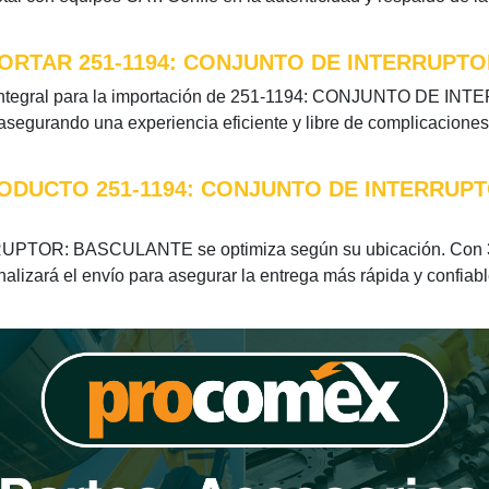
ORTAR 251-1194: CONJUNTO DE INTERRUPT
n integral para la importación de 251-1194: CONJUNTO DE 
 asegurando una experiencia eficiente y libre de complicaciones
RODUCTO 251-1194: CONJUNTO DE INTERRUP
PTOR: BASCULANTE se optimiza según su ubicación. Con 3 v
nalizará el envío para asegurar la entrega más rápida y confiabl