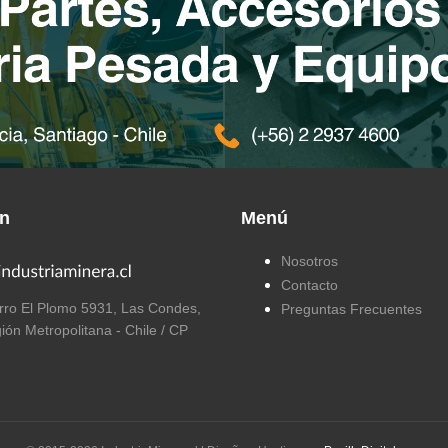
ón
Menú
Nosotros
Contacto
ro El Plomo 5931, Las Condes,
Preguntas Frecuentes
ión Metropolitana - Chile / CP