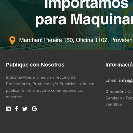
Publique con Nosotros
Informaci
IndustriaMinera.cl es un directorio de
Email:
Proveedores, Productos y/o Servicios, si desea
publicar en el directorio comuníquese con
Dirección:
Cer
nosotros.
Santiago - Reg
7560995