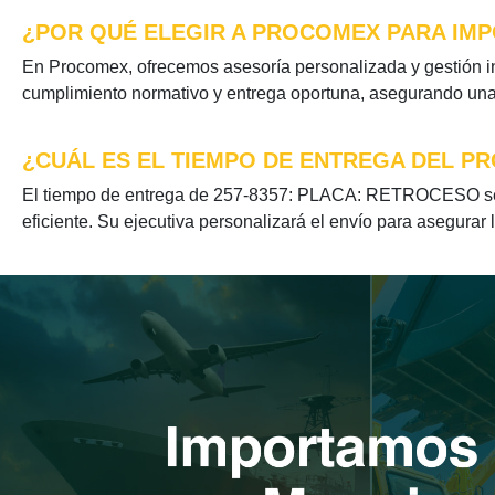
¿POR QUÉ ELEGIR A PROCOMEX PARA IMP
En Procomex, ofrecemos asesoría personalizada y gestión i
cumplimiento normativo y entrega oportuna, asegurando una e
¿CUÁL ES EL TIEMPO DE ENTREGA DEL PR
El tiempo de entrega de 257-8357: PLACA: RETROCESO se op
eficiente. Su ejecutiva personalizará el envío para asegurar 