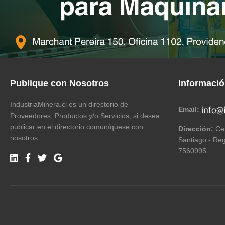
Publique con Nosotros
Informaci
IndustriaMinera.cl es un directorio de
Email:
Proveedores, Productos y/o Servicios, si desea
publicar en el directorio comuníquese con
Dirección:
Cer
nosotros.
Santiago - Reg
7560995