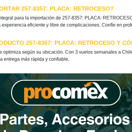
ORTAR 257-8357: PLACA: RETROCESO?
ntegral para la importación de 257-8357: PLACA: RETROCESO. 
xperiencia eficiente y libre de complicaciones. Confíe en pro
ODUCTO 257-8357: PLACA: RETROCESO Y CÓ
timiza según su ubicación. Con 3 vuelos semanales a Chile 
la entrega más rápida y confiable.