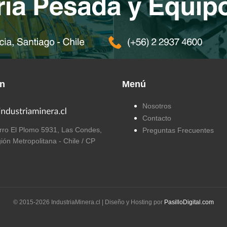
ón
Menú
Nosotros
Contacto
ro El Plomo 5931, Las Condes,
Preguntas Frecuentes
ión Metropolitana - Chile / CP
© 2015-
2026
IndustriaMinera.cl | Diseño y Hosting por
PasilloDigital.com