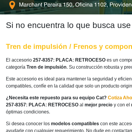
Si no encuentra lo que busca use
Tren de impulsión / Frenos y compo
El accesorio
257-8357: PLACA: RETROCESO
es un compon
categoría
Tren de impulsión
. Su construcción robusta y pr
Este accesorio es ideal para mantener la seguridad y eficie
compatibles, confíe en la calidad que solo un producto origi
¿Necesita este repuesto para su equipo Cat?
Cotiza Ah
257-8357: PLACA: RETROCESO
al
mejor precio
y con el
óptimas condiciones.
Si desea conocer los
modelos compatibles
con este acceso
ayudarle con cualquier requerimiento. No dude en contactarn