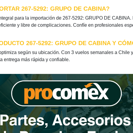
ORTAR 267-5292: GRUPO DE CABINA?
ntegral para la importación de 267-5292: GRUPO DE CABINA. Nu
iciente y libre de complicaciones. Confíe en profesionales esp
ODUCTO 267-5292: GRUPO DE CABINA Y CÓM
imiza según su ubicación. Con 3 vuelos semanales a Chile y 
la entrega más rápida y confiable.