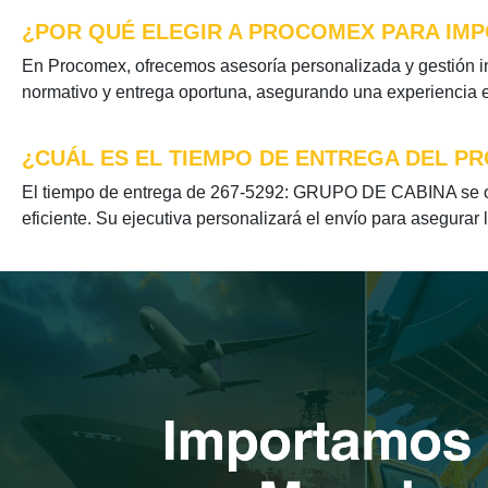
¿POR QUÉ ELEGIR A PROCOMEX PARA IMP
En Procomex, ofrecemos asesoría personalizada y gestión i
normativo y entrega oportuna, asegurando una experiencia ef
¿CUÁL ES EL TIEMPO DE ENTREGA DEL PR
El tiempo de entrega de 267-5292: GRUPO DE CABINA se opt
eficiente. Su ejecutiva personalizará el envío para asegurar 