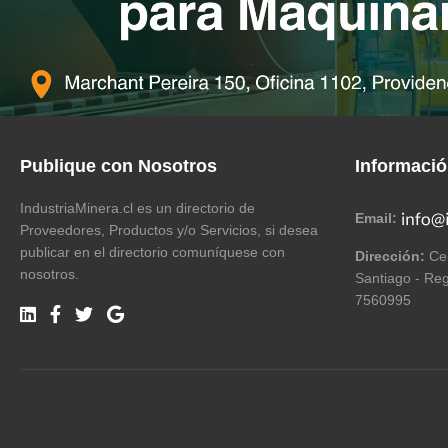
Publique con Nosotros
Informaci
IndustriaMinera.cl es un directorio de
Email:
Proveedores, Productos y/o Servicios, si desea
publicar en el directorio comuníquese con
Dirección:
Cer
nosotros.
Santiago - Reg
7560995