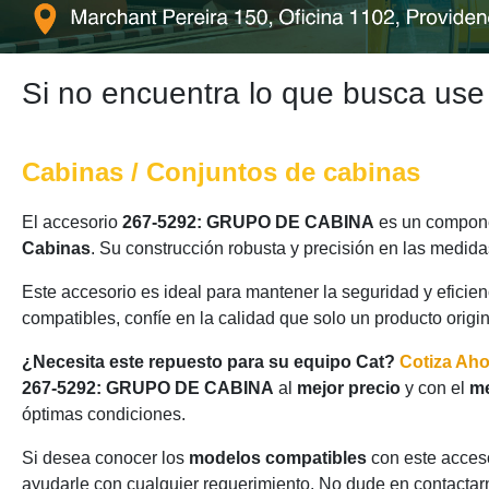
Si no encuentra lo que busca use
Cabinas / Conjuntos de cabinas
El accesorio
267-5292: GRUPO DE CABINA
es un componen
Cabinas
. Su construcción robusta y precisión en las medid
Este accesorio es ideal para mantener la seguridad y eficie
compatibles, confíe en la calidad que solo un producto origi
¿Necesita este repuesto para su equipo Cat?
Cotiza Ah
267-5292: GRUPO DE CABINA
al
mejor precio
y con el
me
óptimas condiciones.
Si desea conocer los
modelos compatibles
con este acceso
ayudarle con cualquier requerimiento. No dude en contactarn