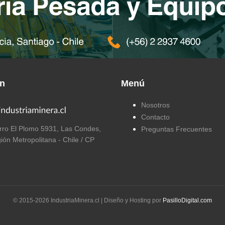
ón
Menú
Nosotros
Contacto
ro El Plomo 5931, Las Condes,
Preguntas Frecuentes
ión Metropolitana - Chile / CP
© 2015-
2026
IndustriaMinera.cl | Diseño y Hosting por
PasilloDigital.com