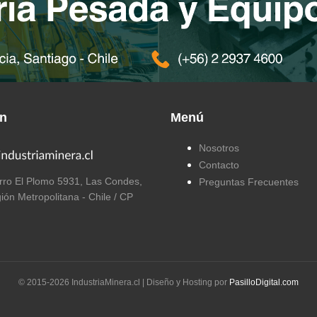
ón
Menú
Nosotros
Contacto
ro El Plomo 5931, Las Condes,
Preguntas Frecuentes
ión Metropolitana - Chile / CP
© 2015-
2026
IndustriaMinera.cl | Diseño y Hosting por
PasilloDigital.com