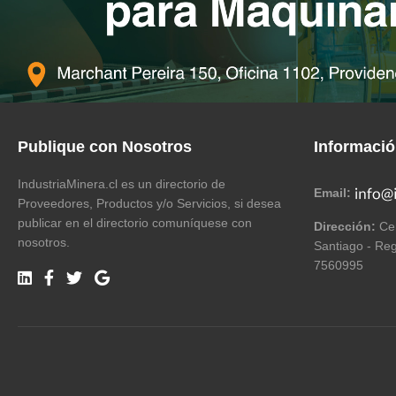
Publique con Nosotros
Informaci
IndustriaMinera.cl es un directorio de
Email:
Proveedores, Productos y/o Servicios, si desea
publicar en el directorio comuníquese con
Dirección:
Cer
nosotros.
Santiago - Reg
7560995