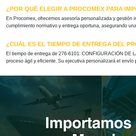
¿POR QUÉ ELEGIR A PROCOMEX PARA IMPO
En Procomex, ofrecemos asesoría personalizada y gestión 
cumplimiento normativo y entrega oportuna, asegurando una e
¿CUÁL ES EL TIEMPO DE ENTREGA DEL PR
El tiempo de entrega de 276-6101: CONFIGURACIÓN DE LA C
proceso ágil y eficiente. Su ejecutiva personalizará el envío