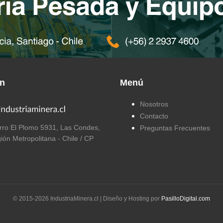
ón
Menú
Nosotros
Contacto
ro El Plomo 5931, Las Condes,
Preguntas Frecuentes
ión Metropolitana - Chile / CP
© 2015-
2026
IndustriaMinera.cl | Diseño y Hosting por
PasilloDigital.com