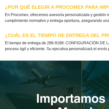
¿POR QUÉ ELEGIR A PROCOMEX PARA IMPO
En Procomex, ofrecemos asesoría personalizada y gestión 
cumplimiento normativo y entrega oportuna, asegurando una e
¿CUÁL ES EL TIEMPO DE ENTREGA DEL PR
El tiempo de entrega de 286-9188: CONFIGURACIÓN DE LA C
proceso ágil y eficiente. Su ejecutiva personalizará el envío