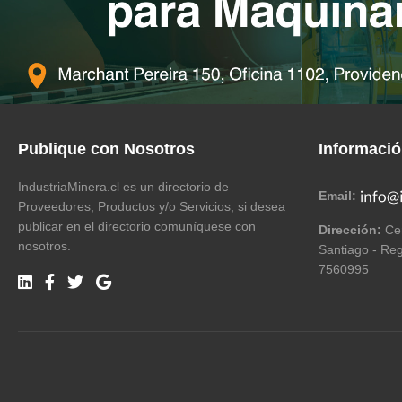
Publique con Nosotros
Informaci
IndustriaMinera.cl es un directorio de
Email:
Proveedores, Productos y/o Servicios, si desea
publicar en el directorio comuníquese con
Dirección:
Cer
nosotros.
Santiago - Reg
7560995