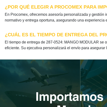
¿POR QUÉ ELEGIR A PROCOMEX PARA IMP
En Procomex, ofrecemos asesoría personalizada y gestión 
normativo y entrega oportuna, asegurando una experiencia ef
¿CUÁL ES EL TIEMPO DE ENTREGA DEL P
El tiempo de entrega de 287-0524: MANGO MODULAR se opti
eficiente. Su ejecutiva personalizará el envío para asegurar 