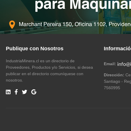
Publique con Nosotros
Informaci
IndustriaMinera.cl es un directorio de
Email:
Proveedores, Productos y/o Servicios, si desea
publicar en el directorio comuníquese con
Dirección:
Cer
nosotros.
Santiago - Reg
7560995