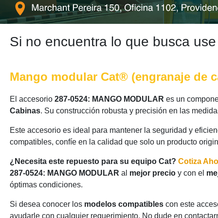
Si no encuentra lo que busca use
Mango modular Cat® (engranaje de ca
El accesorio
287-0524: MANGO MODULAR
es un component
Cabinas
. Su construcción robusta y precisión en las medid
Este accesorio es ideal para mantener la seguridad y eficie
compatibles, confíe en la calidad que solo un producto origi
¿Necesita este repuesto para su equipo Cat?
Cotiza Ah
287-0524: MANGO MODULAR
al
mejor precio
y con el
mej
óptimas condiciones.
Si desea conocer los
modelos compatibles
con este acceso
ayudarle con cualquier requerimiento. No dude en contactarn