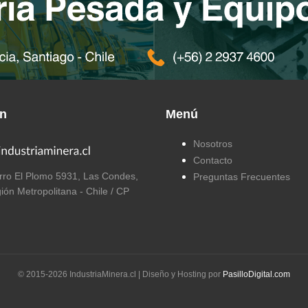
ón
Menú
Nosotros
Contacto
ro El Plomo 5931, Las Condes,
Preguntas Frecuentes
ión Metropolitana - Chile / CP
© 2015-
2026
IndustriaMinera.cl | Diseño y Hosting por
PasilloDigital.com