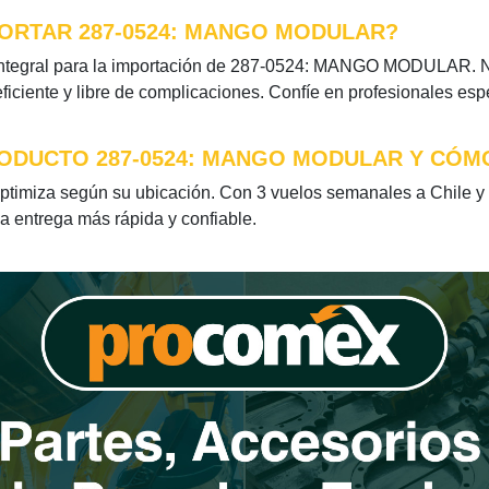
ORTAR 287-0524: MANGO MODULAR?
integral para la importación de 287-0524: MANGO MODULAR. Nue
iciente y libre de complicaciones. Confíe en profesionales esp
RODUCTO 287-0524: MANGO MODULAR Y CÓMO
miza según su ubicación. Con 3 vuelos semanales a Chile y u
la entrega más rápida y confiable.