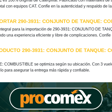
E
es 100% original de Caterpillar. Fabricado con materiales de al
otal con equipos CAT. Confíe en la autenticidad y respaldo de l
ORTAR 290-3931: CONJUNTO DE TANQUE: C
 integral para la importación de 290-3931: CONJUNTO DE TA
do una experiencia eficiente y libre de complicaciones. Confíe
RODUCTO 290-3931: CONJUNTO DE TANQUE: 
COMBUSTIBLE se optimiza según su ubicación. Con 3 vuelos
vío para asegurar la entrega más rápida y confiable.