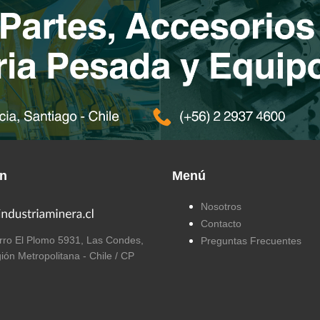
ón
Menú
Nosotros
Contacto
ro El Plomo 5931, Las Condes,
Preguntas Frecuentes
ión Metropolitana - Chile / CP