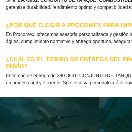
Sí, el
290-3931: CONJUNTO DE TANQUE: COMBUSTIBL
garantiza durabilidad, rendimiento óptimo y compatibilidad t
¿POR QUÉ ELEGIR A PROCOMEX PARA IMP
En Procomex, ofrecemos asesoría personalizada y gestión
ágiles, cumplimiento normativo y entrega oportuna, aseguran
¿CUÁL ES EL TIEMPO DE ENTREGA DEL P
ENVÍO?
El tiempo de entrega de 290-3931: CONJUNTO DE TANQUE: 
un proceso ágil y eficiente. Su ejecutiva personalizará el en