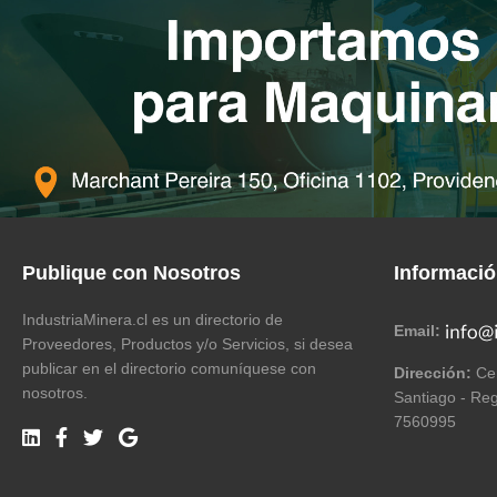
Publique con Nosotros
Informaci
IndustriaMinera.cl es un directorio de
Email:
Proveedores, Productos y/o Servicios, si desea
publicar en el directorio comuníquese con
Dirección:
Cer
nosotros.
Santiago - Reg
7560995