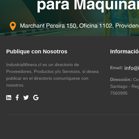
Publique con Nosotros
Informaci
IndustriaMinera.cl es un directorio de
Email:
Proveedores, Productos y/o Servicios, si desea
publicar en el directorio comuníquese con
Dirección:
Cer
nosotros.
Santiago - Reg
7560995