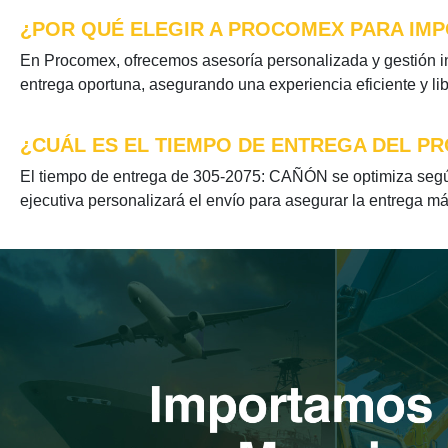
¿POR QUÉ ELEGIR A PROCOMEX PARA IMP
En Procomex, ofrecemos asesoría personalizada y gestión in
entrega oportuna, asegurando una experiencia eficiente y li
¿CUÁL ES EL TIEMPO DE ENTREGA DEL PR
El tiempo de entrega de 305-2075: CAÑÓN se optimiza según
ejecutiva personalizará el envío para asegurar la entrega má