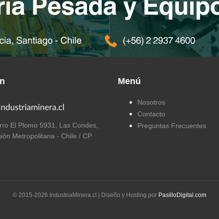
ón
Menú
Nosotros
Contacto
ro El Plomo 5931, Las Condes,
Preguntas Frecuentes
ión Metropolitana - Chile / CP
© 2015-
2026
IndustriaMinera.cl | Diseño y Hosting por
PasilloDigital.com