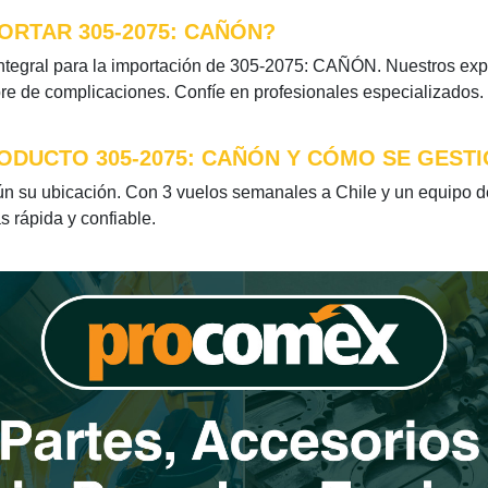
ORTAR 305-2075: CAÑÓN?
tegral para la importación de 305-2075: CAÑÓN. Nuestros exper
bre de complicaciones. Confíe en profesionales especializados.
ODUCTO 305-2075: CAÑÓN Y CÓMO SE GESTI
 su ubicación. Con 3 vuelos semanales a Chile y un equipo ded
s rápida y confiable.