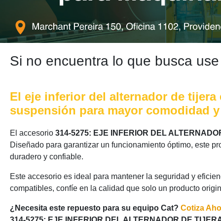
Si no encuentra lo que busca use
El eje inferior del alternador de tij
suspensión para mayor comodidad y a
El accesorio
314-5275: EJE INFERIOR DEL ALTERNADO
Diseñado para garantizar un funcionamiento óptimo, este pr
duradero y confiable.
Este accesorio es ideal para mantener la seguridad y eficie
compatibles, confíe en la calidad que solo un producto origi
¿Necesita este repuesto para su equipo Cat?
Cotiza Ah
314-5275: EJE INFERIOR DEL ALTERNADOR DE TIJER