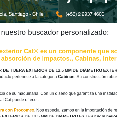
 nuestro buscador personalizado:
era exterior Cat® es un componente que 
bsorción de impactos., Cabinas, Interi
R DE TIJERA EXTERIOR DE 12,5 MM DE DIÁMETRO EXTE
oducto pertenece a la categoría
Cabinas
. Su construcción robu
ncia de su maquinaria. Con un diseño que garantiza una instalac
nal Cat puede ofrecer.
ora con Procomex
. Nos especializamos en la importación de r
A EXTERIOR DE 12,5 MM DE DIÁMETRO EXTERIOR
al
mejor