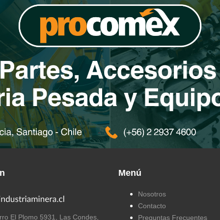
ón
Menú
Nosotros
Contacto
ro El Plomo 5931, Las Condes,
Preguntas Frecuentes