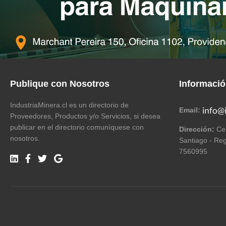
Publique con Nosotros
Informaci
IndustriaMinera.cl es un directorio de
Email:
Proveedores, Productos y/o Servicios, si desea
publicar en el directorio comuníquese con
Dirección:
Cer
nosotros.
Santiago - Reg
7560995