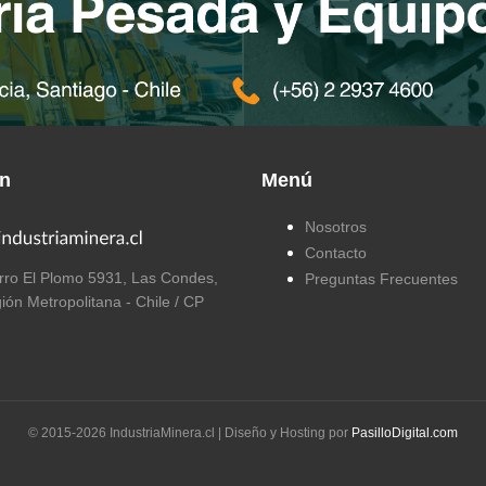
ón
Menú
Nosotros
Contacto
ro El Plomo 5931, Las Condes,
Preguntas Frecuentes
ión Metropolitana - Chile / CP
© 2015-
2026
IndustriaMinera.cl | Diseño y Hosting por
PasilloDigital.com