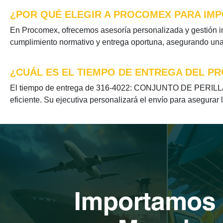
¿POR QUÉ ELEGIR A PROCOMEX PARA IMPO
En Procomex, ofrecemos asesoría personalizada y gestión i
cumplimiento normativo y entrega oportuna, asegurando una e
¿CUÁL ES EL TIEMPO DE ENTREGA DEL PR
El tiempo de entrega de 316-4022: CONJUNTO DE PERILLA se
eficiente. Su ejecutiva personalizará el envío para asegurar 