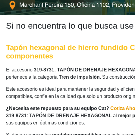
Si no encuentra lo que busca use
Tapón hexagonal de hierro fundido Cat
componentes
El accesorio
319-8731: TAPÓN DE DRENAJE HEXAGON
pertenece a la categoría
Tren de impulsión
. Su construcció
Este accesorio es ideal para mantener la seguridad y eficie
compatibles, confíe en la calidad que solo un producto origi
¿Necesita este repuesto para su equipo Cat?
Cotiza Ah
319-8731: TAPÓN DE DRENAJE HEXAGONAL
al
mejor p
sus equipos en óptimas condiciones.
Si desea conocer los
modelos compatibles
con este acceso