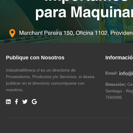
Publique con Nosotros
Informaci
IndustriaMinera.cl es un directorio de
Email:
Proveedores, Productos y/o Servicios, si desea
publicar en el directorio comuníquese con
Dirección:
Cer
nosotros.
Santiago - Reg
7560995