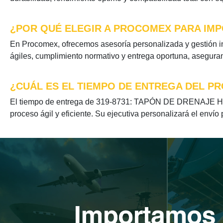
¿POR QUÉ ELEGIR A PROCOMEX PARA IMP
En Procomex, ofrecemos asesoría personalizada y gestión
ágiles, cumplimiento normativo y entrega oportuna, aseguran
¿CUÁL ES EL TIEMPO DE ENTREGA DEL P
El tiempo de entrega de 319-8731: TAPÓN DE DRENAJE HEX
proceso ágil y eficiente. Su ejecutiva personalizará el envío