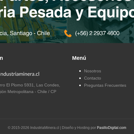
ón
Menú
Nosotros
Contacto
ro El Plomo 5931, Las Condes,
Preguntas Frecuentes
ión Metropolitana - Chile / CP
© 2015-
2026
IndustriaMinera.cl | Diseño y Hosting por
PasilloDigital.com