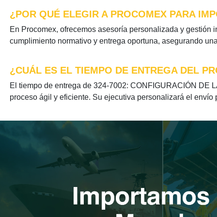
¿POR QUÉ ELEGIR A PROCOMEX PARA IMPO
En Procomex, ofrecemos asesoría personalizada y gestión 
cumplimiento normativo y entrega oportuna, asegurando una e
¿CUÁL ES EL TIEMPO DE ENTREGA DEL PR
El tiempo de entrega de 324-7002: CONFIGURACIÓN DE LA C
proceso ágil y eficiente. Su ejecutiva personalizará el envío