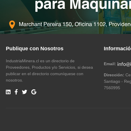
Publique con Nosotros
Informaci
IndustriaMinera.cl es un directorio de
Email:
Proveedores, Productos y/o Servicios, si desea
publicar en el directorio comuníquese con
Dirección:
Cer
nosotros.
Santiago - Reg
7560995