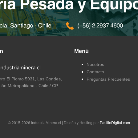
ón
Menú
Nosotros
Contacto
ro El Plomo 5931, Las Condes,
Preguntas Frecuentes
ión Metropolitana - Chile / CP
© 2015-
2026
IndustriaMinera.cl | Diseño y Hosting por
PasilloDigital.com