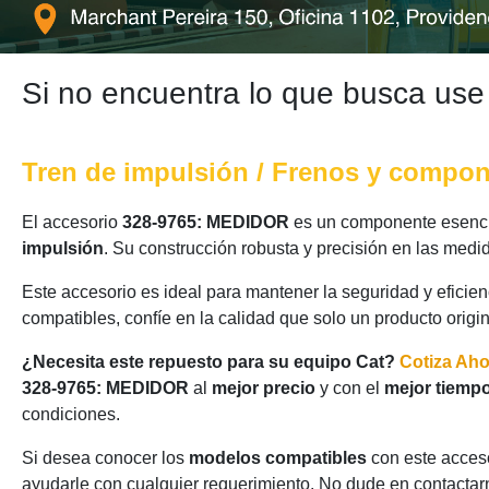
Si no encuentra lo que busca use
Tren de impulsión / Frenos y compo
El accesorio
328-9765: MEDIDOR
es un componente esencia
impulsión
. Su construcción robusta y precisión en las medi
Este accesorio es ideal para mantener la seguridad y eficie
compatibles, confíe en la calidad que solo un producto origi
¿Necesita este repuesto para su equipo Cat?
Cotiza Ah
328-9765: MEDIDOR
al
mejor precio
y con el
mejor tiempo
condiciones.
Si desea conocer los
modelos compatibles
con este acceso
ayudarle con cualquier requerimiento. No dude en contactarn