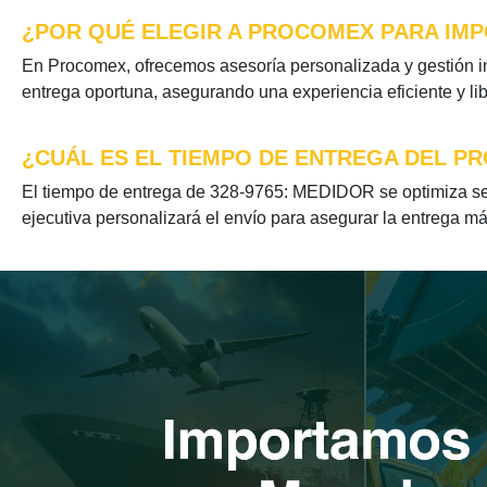
¿POR QUÉ ELEGIR A PROCOMEX PARA IMP
En Procomex, ofrecemos asesoría personalizada y gestión in
entrega oportuna, asegurando una experiencia eficiente y li
¿CUÁL ES EL TIEMPO DE ENTREGA DEL PR
El tiempo de entrega de 328-9765: MEDIDOR se optimiza seg
ejecutiva personalizará el envío para asegurar la entrega má