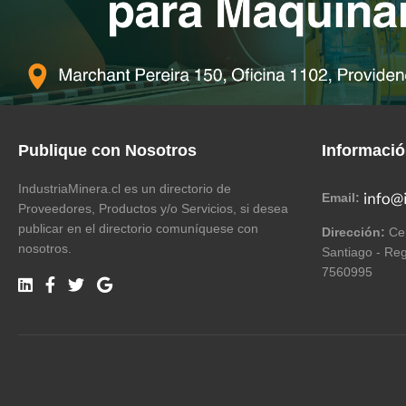
Publique con Nosotros
Informaci
IndustriaMinera.cl es un directorio de
Email:
Proveedores, Productos y/o Servicios, si desea
publicar en el directorio comuníquese con
Dirección:
Cer
nosotros.
Santiago - Reg
7560995