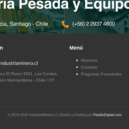
ón
Menú
Nosotros
Contacto
ro El Plomo 5931, Las Condes,
Preguntas Frecuentes
ión Metropolitana - Chile / CP
© 2015-
2026
IndustriaMinera.cl | Diseño y Hosting por
PasilloDigital.com