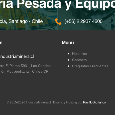
ón
Menú
Nosotros
Contacto
ro El Plomo 5931, Las Condes,
Preguntas Frecuentes
ión Metropolitana - Chile / CP
© 2015-
2026
IndustriaMinera.cl | Diseño y Hosting por
PasilloDigital.com