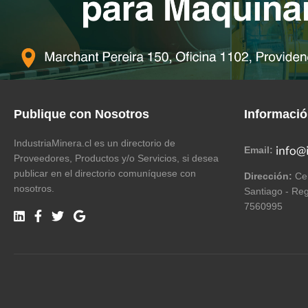
Publique con Nosotros
Informaci
IndustriaMinera.cl es un directorio de
Email:
Proveedores, Productos y/o Servicios, si desea
publicar en el directorio comuníquese con
Dirección:
Cer
nosotros.
Santiago - Reg
7560995