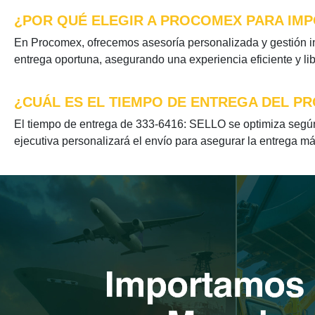
¿POR QUÉ ELEGIR A PROCOMEX PARA IMPO
En Procomex, ofrecemos asesoría personalizada y gestión in
entrega oportuna, asegurando una experiencia eficiente y li
¿CUÁL ES EL TIEMPO DE ENTREGA DEL PR
El tiempo de entrega de 333-6416: SELLO se optimiza según 
ejecutiva personalizará el envío para asegurar la entrega má