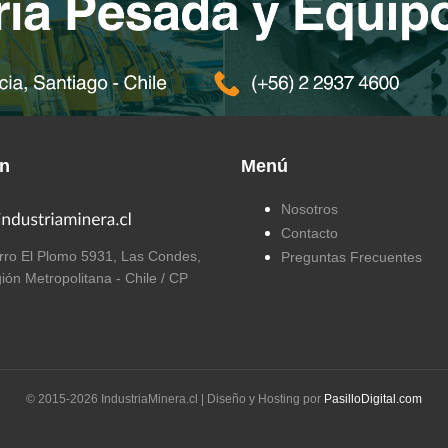
ón
Menú
Nosotros
Contacto
ro El Plomo 5931, Las Condes,
Preguntas Frecuentes
ión Metropolitana - Chile / CP
© 2015-
2026
IndustriaMinera.cl | Diseño y Hosting por
PasilloDigital.com