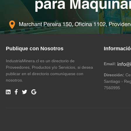
Publique con Nosotros
Informaci
IndustriaMinera.cl es un directorio de
Email:
Proveedores, Productos y/o Servicios, si desea
publicar en el directorio comuníquese con
Dirección:
Cer
nosotros.
Santiago - Reg
7560995