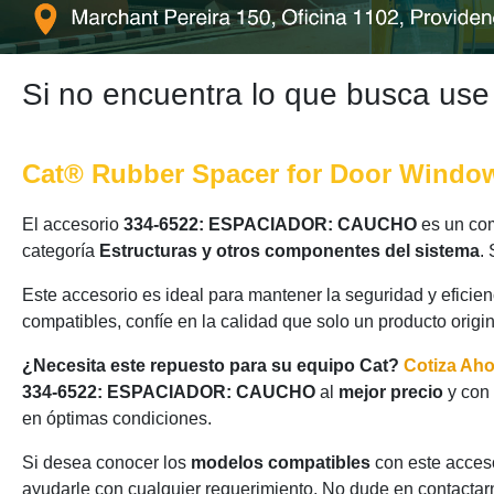
Si no encuentra lo que busca use
Cat® Rubber Spacer for Door Window,
El accesorio
334-6522: ESPACIADOR: CAUCHO
es un com
categoría
Estructuras y otros componentes del sistema
.
Este accesorio es ideal para mantener la seguridad y eficie
compatibles, confíe en la calidad que solo un producto origi
¿Necesita este repuesto para su equipo Cat?
Cotiza Ah
334-6522: ESPACIADOR: CAUCHO
al
mejor precio
y con
en óptimas condiciones.
Si desea conocer los
modelos compatibles
con este acceso
ayudarle con cualquier requerimiento. No dude en contactarn