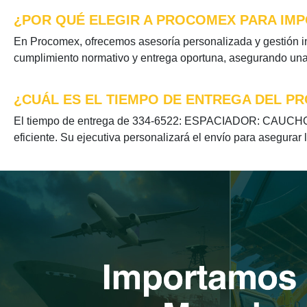
¿POR QUÉ ELEGIR A PROCOMEX PARA IMP
En Procomex, ofrecemos asesoría personalizada y gestión 
cumplimiento normativo y entrega oportuna, asegurando una e
¿CUÁL ES EL TIEMPO DE ENTREGA DEL PR
El tiempo de entrega de 334-6522: ESPACIADOR: CAUCHO se
eficiente. Su ejecutiva personalizará el envío para asegurar 