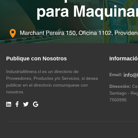
Publique con Nosotros
Informaci
IndustriaMinera.cl es un directorio de
Email:
Proveedores, Productos y/o Servicios, si desea
publicar en el directorio comuníquese con
Dirección:
Cer
nosotros.
Santiago - Reg
7560995