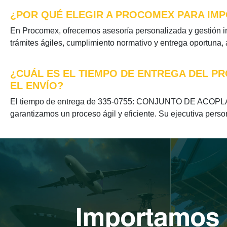
¿POR QUÉ ELEGIR A PROCOMEX PARA IMP
En Procomex, ofrecemos asesoría personalizada y gestió
trámites ágiles, cumplimiento normativo y entrega oportuna,
¿CUÁL ES EL TIEMPO DE ENTREGA DEL P
EL ENVÍO?
El tiempo de entrega de 335-0755: CONJUNTO DE ACOPLAM
garantizamos un proceso ágil y eficiente. Su ejecutiva perso