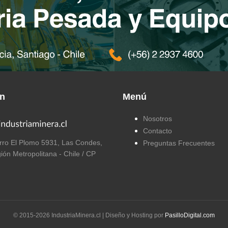
ón
Menú
Nosotros
Contacto
ro El Plomo 5931, Las Condes,
Preguntas Frecuentes
ión Metropolitana - Chile / CP
© 2015-
2026
IndustriaMinera.cl | Diseño y Hosting por
PasilloDigital.com