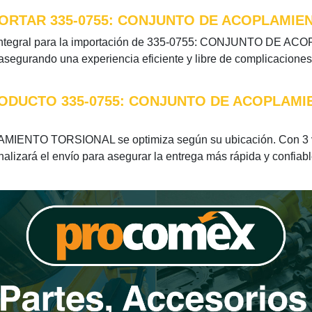
ORTAR 335-0755: CONJUNTO DE ACOPLAMIE
n integral para la importación de 335-0755: CONJUNTO DE A
 asegurando una experiencia eficiente y libre de complicaciones
RODUCTO 335-0755: CONJUNTO DE ACOPLAM
IENTO TORSIONAL se optimiza según su ubicación. Con 3 vu
nalizará el envío para asegurar la entrega más rápida y confiabl