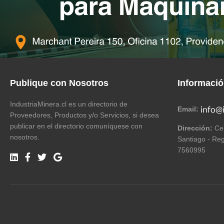
Publique con Nosotros
Informaci
IndustriaMinera.cl es un directorio de
Email:
Proveedores, Productos y/o Servicios, si desea
publicar en el directorio comuníquese con
Dirección:
Cer
nosotros.
Santiago - Reg
7560995