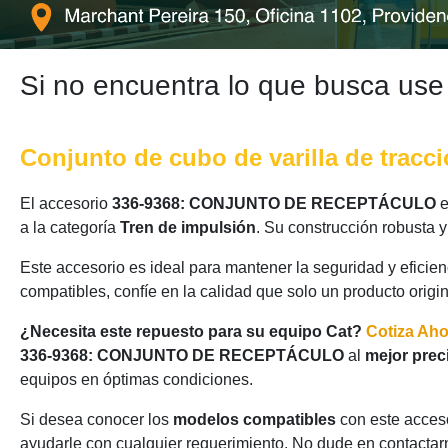
Si no encuentra lo que busca use
Conjunto de cubo de varilla de tracci
El accesorio
336-9368: CONJUNTO DE RECEPTÁCULO
e
a la categoría
Tren de impulsión
. Su construcción robusta 
Este accesorio es ideal para mantener la seguridad y eficie
compatibles, confíe en la calidad que solo un producto origi
¿Necesita este repuesto para su equipo Cat?
Cotiza Ah
336-9368: CONJUNTO DE RECEPTÁCULO
al
mejor prec
equipos en óptimas condiciones.
Si desea conocer los
modelos compatibles
con este acceso
ayudarle con cualquier requerimiento. No dude en contactarn