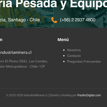
ón
Menú
Nosotros
Contacto
ro El Plomo 5931, Las Condes,
Preguntas Frecuentes
ión Metropolitana - Chile / CP
© 2015-
2026
IndustriaMinera.cl | Diseño y Hosting por
PasilloDigital.com