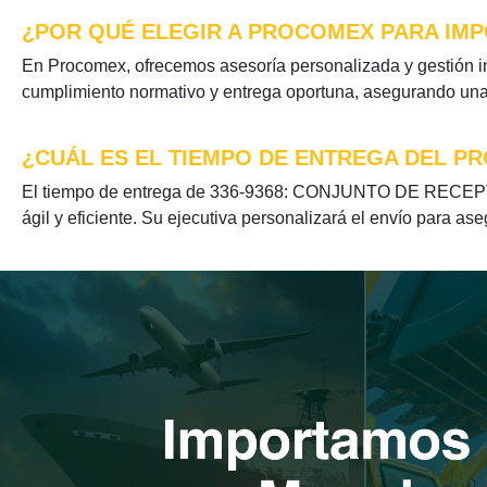
¿POR QUÉ ELEGIR A PROCOMEX PARA IMP
En Procomex, ofrecemos asesoría personalizada y gestión
cumplimiento normativo y entrega oportuna, asegurando una e
¿CUÁL ES EL TIEMPO DE ENTREGA DEL P
El tiempo de entrega de 336-9368: CONJUNTO DE RECEPTÁC
ágil y eficiente. Su ejecutiva personalizará el envío para as