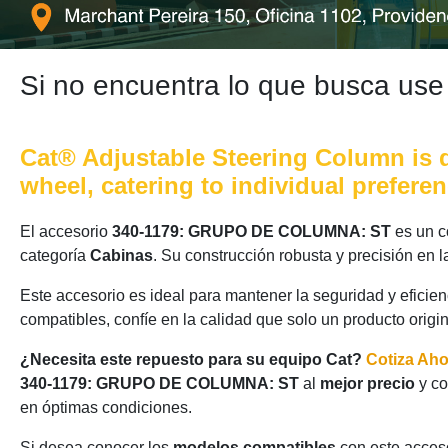
Si no encuentra lo que busca use
Cat® Adjustable Steering Column is d
wheel, catering to individual prefer
El accesorio
340-1179: GRUPO DE COLUMNA: ST
es un c
categoría
Cabinas
. Su construcción robusta y precisión en
Este accesorio es ideal para mantener la seguridad y eficie
compatibles, confíe en la calidad que solo un producto origi
¿Necesita este repuesto para su equipo Cat?
Cotiza Ah
340-1179: GRUPO DE COLUMNA: ST
al
mejor precio
y co
en óptimas condiciones.
Si desea conocer los
modelos compatibles
con este acceso