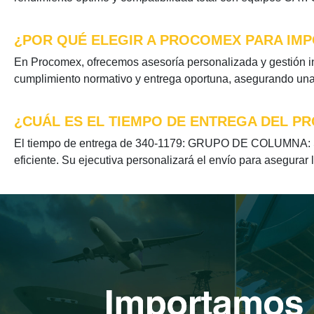
¿POR QUÉ ELEGIR A PROCOMEX PARA IMP
En Procomex, ofrecemos asesoría personalizada y gestión 
cumplimiento normativo y entrega oportuna, asegurando una e
¿CUÁL ES EL TIEMPO DE ENTREGA DEL PR
El tiempo de entrega de 340-1179: GRUPO DE COLUMNA: ST 
eficiente. Su ejecutiva personalizará el envío para asegurar 