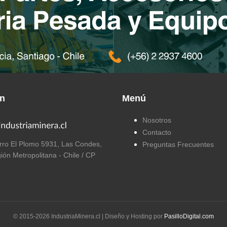
ón
Menú
Nosotros
Contacto
ro El Plomo 5931, Las Condes,
Preguntas Frecuentes
ión Metropolitana - Chile / CP
© 2015-
2026
IndustriaMinera.cl | Diseño y Hosting por
PasilloDigital.com