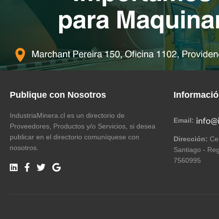
Publique con Nosotros
Informaci
IndustriaMinera.cl es un directorio de
Email:
Proveedores, Productos y/o Servicios, si desea
publicar en el directorio comuníquese con
Dirección:
Cer
nosotros.
Santiago - Reg
7560995