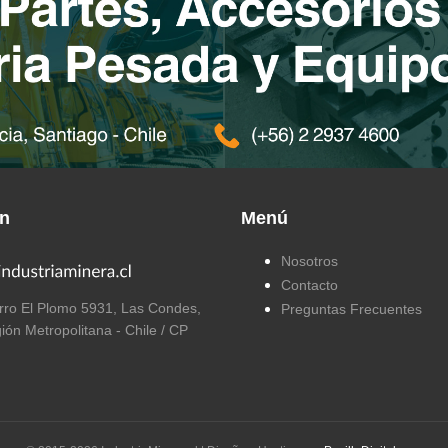
ón
Menú
Nosotros
Contacto
ro El Plomo 5931, Las Condes,
Preguntas Frecuentes
ión Metropolitana - Chile / CP