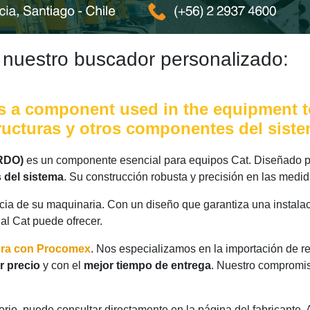
 nuestro buscador personalizado:
 a component used in the equipment to
structuras y otros componentes del sis
RDO)
es un componente esencial para equipos Cat. Diseñado pa
 del sistema
. Su construcción robusta y precisión en las medi
ncia de su maquinaria. Con un diseño que garantiza una instalac
nal Cat puede ofrecer.
ora con Procomex
. Nos especializamos en la importación de r
r precio
y con el
mejor tiempo de entrega
. Nuestro compromis
rio, puede consultar directamente en la página del fabricante.