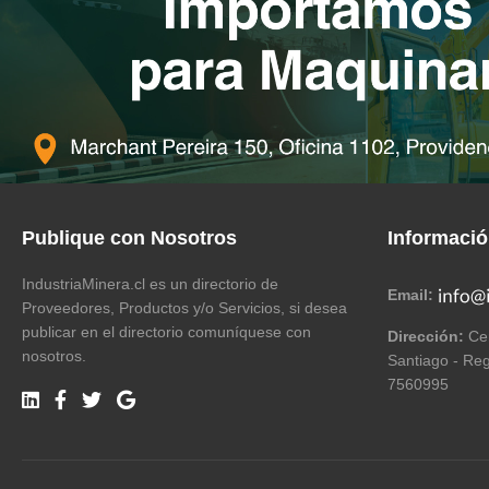
Publique con Nosotros
Informaci
IndustriaMinera.cl es un directorio de
Email:
Proveedores, Productos y/o Servicios, si desea
publicar en el directorio comuníquese con
Dirección:
Cer
nosotros.
Santiago - Reg
7560995