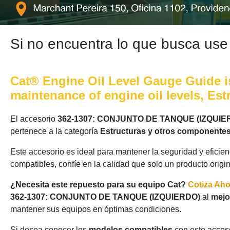
Si no encuentra lo que busca use
Cat® Engine Oil Level Gauge Guide is
maintenance of engine oil levels, E
El accesorio
362-1307: CONJUNTO DE TANQUE (IZQUIE
pertenece a la categoría
Estructuras y otros componentes
Este accesorio es ideal para mantener la seguridad y eficie
compatibles, confíe en la calidad que solo un producto origi
¿Necesita este repuesto para su equipo Cat?
Cotiza Ah
362-1307: CONJUNTO DE TANQUE (IZQUIERDO)
al
mejo
mantener sus equipos en óptimas condiciones.
Si desea conocer los
modelos compatibles
con este acceso