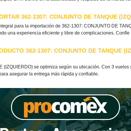
RTAR 362-1307: CONJUNTO DE TANQUE (IZ
 integral para la importación de 362-1307: CONJUNTO DE TANQ
do una experiencia eficiente y libre de complicaciones. Confíe
ODUCTO 362-1307: CONJUNTO DE TANQUE (I
IZQUIERDO) se optimiza según su ubicación. Con 3 vuelos se
 para asegurar la entrega más rápida y confiable.