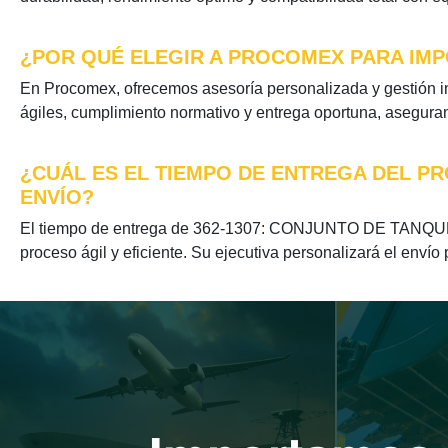
¿POR QUÉ ELEGIR A PROCOMEX PARA IMPO
En Procomex, ofrecemos asesoría personalizada y gestión
ágiles, cumplimiento normativo y entrega oportuna, aseguran
¿CUÁL ES EL TIEMPO DE ENTREGA DEL PR
ENVÍO?
El tiempo de entrega de 362-1307: CONJUNTO DE TANQUE (
proceso ágil y eficiente. Su ejecutiva personalizará el envío