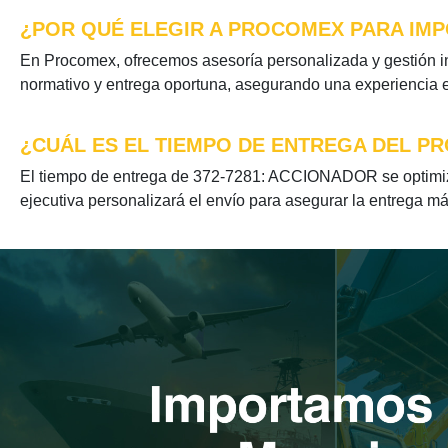
¿POR QUÉ ELEGIR A PROCOMEX PARA IMP
En Procomex, ofrecemos asesoría personalizada y gestión i
normativo y entrega oportuna, asegurando una experiencia ef
¿CUÁL ES EL TIEMPO DE ENTREGA DEL PR
El tiempo de entrega de 372-7281: ACCIONADOR se optimiza 
ejecutiva personalizará el envío para asegurar la entrega má