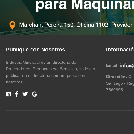
Publique con Nosotros
Informaci
IndustriaMinera.cl es un directorio de
Email:
Proveedores, Productos y/o Servicios, si desea
publicar en el directorio comuníquese con
Dirección:
Cer
nosotros.
Santiago - Reg
7560995