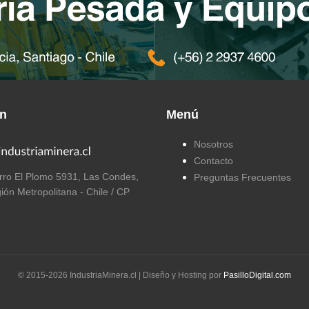
ón
Menú
Nosotros
Contacto
ro El Plomo 5931, Las Condes,
Preguntas Frecuentes
ión Metropolitana - Chile / CP
© 2015-
2026
IndustriaMinera.cl | Diseño y Hosting por
PasilloDigital.com