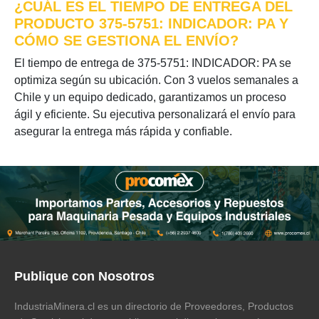
¿CUÁL ES EL TIEMPO DE ENTREGA DEL
PRODUCTO 375-5751: INDICADOR: PA Y
CÓMO SE GESTIONA EL ENVÍO?
El tiempo de entrega de 375-5751: INDICADOR: PA se
optimiza según su ubicación. Con 3 vuelos semanales a
Chile y un equipo dedicado, garantizamos un proceso
ágil y eficiente. Su ejecutiva personalizará el envío para
asegurar la entrega más rápida y confiable.
Publique con Nosotros
IndustriaMinera.cl es un directorio de Proveedores, Productos