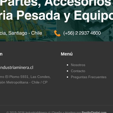
ón
Menú
Nosotros
Contacto
ro El Plomo 5931, Las Condes,
Preguntas Frecuentes
ión Metropolitana - Chile / CP
© 2015-
2026
IndustriaMinera.cl | Diseño y Hosting por
PasilloDigital.com