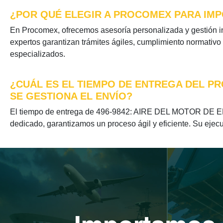
¿POR QUÉ ELEGIR A PROCOMEX PARA IMPO
En Procomex, ofrecemos asesoría personalizada y gesti
expertos garantizan trámites ágiles, cumplimiento normativo
especializados.
¿CUÁL ES EL TIEMPO DE ENTREGA DEL PR
SE GESTIONA EL ENVÍO?
El tiempo de entrega de 496-9842: AIRE DEL MOTOR DE E
dedicado, garantizamos un proceso ágil y eficiente. Su ejecu