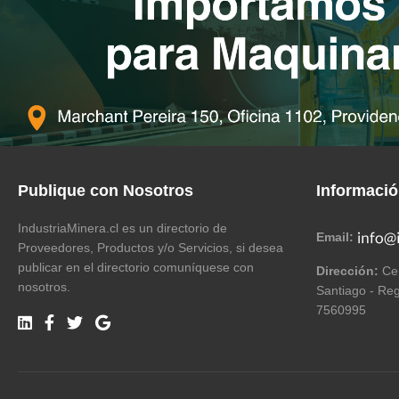
Publique con Nosotros
Informaci
IndustriaMinera.cl es un directorio de
Email:
Proveedores, Productos y/o Servicios, si desea
publicar en el directorio comuníquese con
Dirección:
Cer
nosotros.
Santiago - Reg
7560995