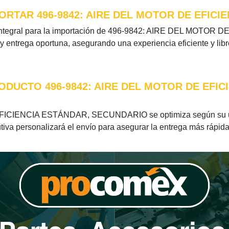
RTAR 496-9842: AIRE DEL MOTOR DE EFICI
ón integral para la importación de 496-9842: AIRE DEL MO
 y entrega oportuna, asegurando una experiencia eficiente y lib
ODUCTO 496-9842: AIRE DEL MOTOR DE EFI
FICIENCIA ESTÁNDAR, SECUNDARIO se optimiza según su ubic
tiva personalizará el envío para asegurar la entrega más rápida