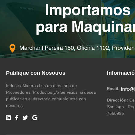
Publique con Nosotros
Informaci
IndustriaMinera.cl es un directorio de
Email:
Proveedores, Productos y/o Servicios, si desea
publicar en el directorio comuníquese con
Dirección:
Cer
nosotros.
Santiago - Reg
7560995