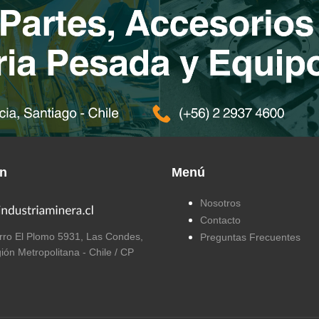
ón
Menú
Nosotros
Contacto
ro El Plomo 5931, Las Condes,
Preguntas Frecuentes
ión Metropolitana - Chile / CP