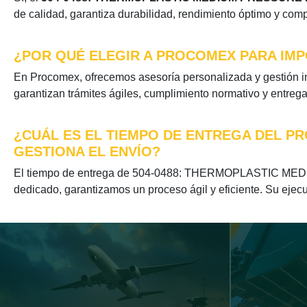
de calidad, garantiza durabilidad, rendimiento óptimo y comp
¿POR QUÉ ELEGIR A PROCOMEX PARA IMP
En Procomex, ofrecemos asesoría personalizada y gesti
garantizan trámites ágiles, cumplimiento normativo y entreg
¿CUÁL ES EL TIEMPO DE ENTREGA DEL P
GESTIONA EL ENVÍO?
El tiempo de entrega de 504-0488: THERMOPLASTIC MEDI
dedicado, garantizamos un proceso ágil y eficiente. Su ejecu