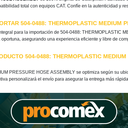
atibilidad total con equipos CAT. Confíe en la autenticidad y r
ORTAR 504-0488: THERMOPLASTIC MEDIUM 
ón integral para la importación de 504-0488: THERMOPLAS
a oportuna, asegurando una experiencia eficiente y libre de com
RODUCTO 504-0488: THERMOPLASTIC MEDIU
UM PRESSURE HOSE ASSEMBLY se optimiza según su ubicació
tiva personalizará el envío para asegurar la entrega más rápida